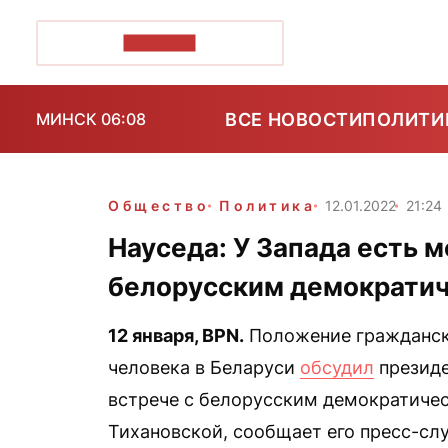
ПОЗІРК+
ВСЕ НОВОСТИ
ПОЛИТИ
МИНСК 06:08
Общество
Политика
12.01.2022
21:24
Науседа: У Запада есть 
белорусским демократи
12 января,
BPN
.
Положение гражданск
человека в Беларуси
обсудил
президе
встрече с белорусским демократиче
Тихановской, сообщает его пресс-сл