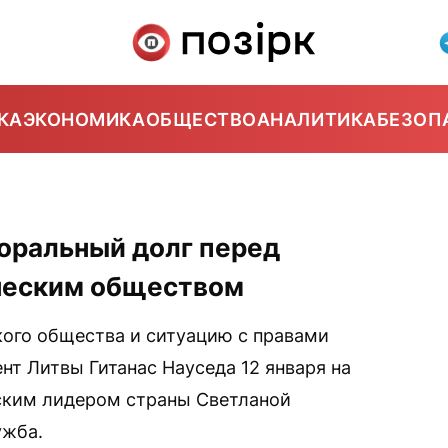
КА
ЭКОНОМИКА
ОБЩЕСТВО
АНАЛИТИКА
БЕЗОП
моральный долг перед
ческим обществом
ого общества и ситуацию с правами
нт Литвы Гитанас Науседа 12 января на
ским лидером страны Светланой
ужба.