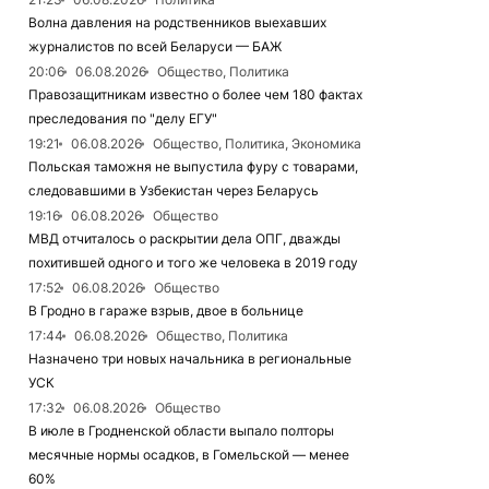
Волна давления на родственников выехавших
журналистов по всей Беларуси — БАЖ
20:06
06.08.2026
Общество, Политика
Правозащитникам известно о более чем 180 фактах
преследования по "делу ЕГУ"
19:21
06.08.2026
Общество, Политика, Экономика
Польская таможня не выпустила фуру с товарами,
следовавшими в Узбекистан через Беларусь
19:16
06.08.2026
Общество
МВД отчиталось о раскрытии дела ОПГ, дважды
похитившей одного и того же человека в 2019 году
17:52
06.08.2026
Общество
В Гродно в гараже взрыв, двое в больнице
17:44
06.08.2026
Общество, Политика
Назначено три новых начальника в региональные
УСК
17:32
06.08.2026
Общество
В июле в Гродненской области выпало полторы
месячные нормы осадков, в Гомельской — менее
60%