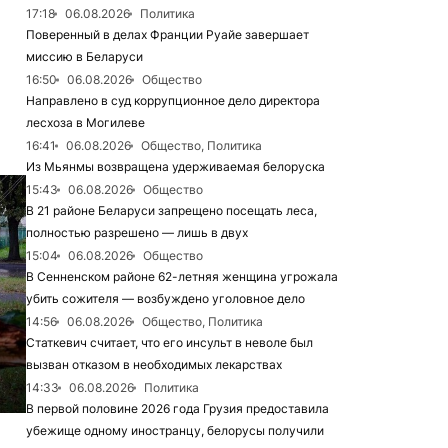
17:18
06.08.2026
Политика
Поверенный в делах Франции Руайе завершает
миссию в Беларуси
16:50
06.08.2026
Общество
Направлено в суд коррупционное дело директора
лесхоза в Могилеве
16:41
06.08.2026
Общество, Политика
Из Мьянмы возвращена удерживаемая белоруска
15:43
06.08.2026
Общество
В 21 районе Беларуси запрещено посещать леса,
полностью разрешено — лишь в двух
15:04
06.08.2026
Общество
В Сенненском районе 62-летняя женщина угрожала
убить сожителя — возбуждено уголовное дело
14:56
06.08.2026
Общество, Политика
Статкевич считает, что его инсульт в неволе был
вызван отказом в необходимых лекарствах
14:33
06.08.2026
Политика
В первой половине 2026 года Грузия предоставила
убежище одному иностранцу, белорусы получили