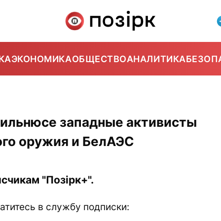
КА
ЭКОНОМИКА
ОБЩЕСТВО
АНАЛИТИКА
БЕЗОП
Вильнюсе западные активисты
ого оружия и БелАЭС
счикам "Позірк+".
атитесь в службу подписки: