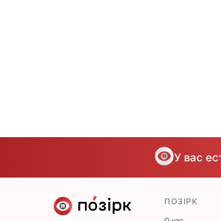
У вас е
ПОЗІРК
О нас