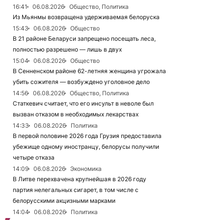
16:41
06.08.2026
Общество, Политика
Из Мьянмы возвращена удерживаемая белоруска
15:43
06.08.2026
Общество
В 21 районе Беларуси запрещено посещать леса,
полностью разрешено — лишь в двух
15:04
06.08.2026
Общество
В Сенненском районе 62-летняя женщина угрожала
убить сожителя — возбуждено уголовное дело
14:56
06.08.2026
Общество, Политика
Статкевич считает, что его инсульт в неволе был
вызван отказом в необходимых лекарствах
14:33
06.08.2026
Политика
В первой половине 2026 года Грузия предоставила
убежище одному иностранцу, белорусы получили
четыре отказа
14:09
06.08.2026
Экономика
В Литве перехвачена крупнейшая в 2026 году
партия нелегальных сигарет, в том числе с
белорусскими акцизными марками
14:04
06.08.2026
Политика