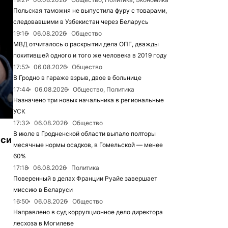
Польская таможня не выпустила фуру с товарами,
следовавшими в Узбекистан через Беларусь
19:16
06.08.2026
Общество
МВД отчиталось о раскрытии дела ОПГ, дважды
похитившей одного и того же человека в 2019 году
17:52
06.08.2026
Общество
В Гродно в гараже взрыв, двое в больнице
17:44
06.08.2026
Общество, Политика
Назначено три новых начальника в региональные
УСК
17:32
06.08.2026
Общество
В июле в Гродненской области выпало полторы
уси
месячные нормы осадков, в Гомельской — менее
60%
17:18
06.08.2026
Политика
Поверенный в делах Франции Руайе завершает
миссию в Беларуси
16:50
06.08.2026
Общество
Направлено в суд коррупционное дело директора
лесхоза в Могилеве