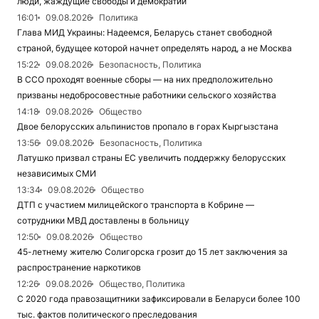
люди, жаждущие свободы и демократии
16:01
09.08.2026
Политика
Глава МИД Украины: Надеемся, Беларусь станет свободной
страной, будущее которой начнет определять народ, а не Москва
15:22
09.08.2026
Безопасность, Политика
В ССО проходят военные сборы — на них предположительно
призваны недобросовестные работники сельского хозяйства
14:18
09.08.2026
Общество
Двое белорусских альпинистов пропало в горах Кыргызстана
13:56
09.08.2026
Безопасность, Политика
Латушко призвал страны ЕС увеличить поддержку белорусских
независимых СМИ
13:34
09.08.2026
Общество
ДТП с участием милицейского транспорта в Кобрине —
сотрудники МВД доставлены в больницу
12:50
09.08.2026
Общество
45-летнему жителю Солигорска грозит до 15 лет заключения за
распространение наркотиков
12:26
09.08.2026
Общество, Политика
С 2020 года правозащитники зафиксировали в Беларуси более 100
тыс. фактов политического преследования