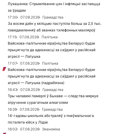
Лукашэнка: Стрымліванне цэн і інфляцыі застаецца
за ўрадам
17:30
07.08.2026
Грамадства
За восем дзён у міліцыю паступіла больш за 2,5 тыс.
паведамленняў аб званках тэлефонных махляроў
17:15
07.08.2026
Палітыка
Вайскова-палітычнае кіраўніцтва Беларусі будзе
прыцягнута да адказнасці за саўдзел у расійскай
агрэсіі — Латушка
17:07
07.08.2026
Палітыка
Вайскова-палітычнае кіраўніцтва Беларусі будзе
прыцягнута да адказнасці за саўдзел у расійскай
агрэсіі — Латушка (падрабязна)
16:43
07.08.2026
Грамадства
Тры чалавекі памерлі ў Быхаве — следства мяркуе
атручэнне сурагатным алкаголем
16:26
07.08.2026
Грамадства
14-гадовы школьнік абстраляў з пнеўматычнага
пісталета кіёск у Лідзе
16:02
07.08.2026
Эканоміка