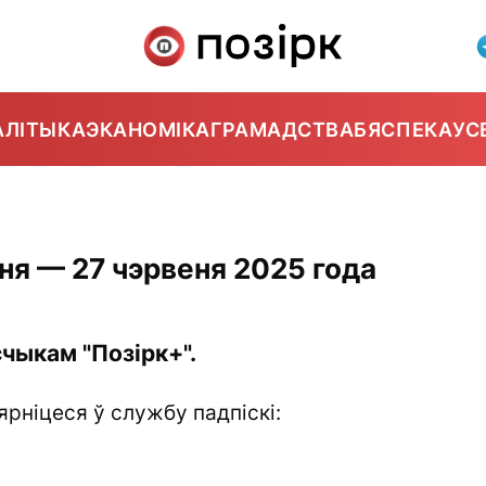
АЛІТЫКА
ЭКАНОМІКА
ГРАМАДСТВА
БЯСПЕКА
УС
ня — 27 чэрвеня 2025 года
чыкам "Позірк+".
ярніцеся ў службу падпіскі: