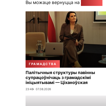
Вы можаце вернуцца на
Галоўную
ГРАМАДСТВА
Палітычныя структуры павінны
супрацоўнічаць з грамадскімі
ініцыятывамі — Ціханоўская
23:48
07.08.2026