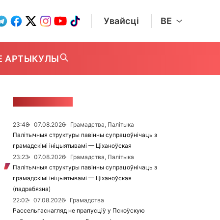
Увайсці
BE
Е АРТЫКУЛЫ
СТУЖКА НАВІН
23:48
07.08.2026
Грамадства, Палітыка
Палітычныя структуры павінны супрацоўнічаць з
грамадскімі ініцыятывамі — Ціханоўская
23:23
07.08.2026
Грамадства, Палітыка
Палітычныя структуры павінны супрацоўнічаць з
грамадскімі ініцыятывамі — Ціханоўская
(падрабязна)
22:02
07.08.2026
Грамадства
Рассельгаснагляд не прапусціў у Пскоўскую