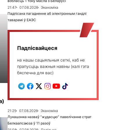
вобласць 1 тону масла з Беларусі
21:47
07.08.2026
Эканоміка
Падпісана пагадненне аб электронным гандлі
таварамі ў ЕАЭС
Падпісвайцеся
на нашы сацыяльныя сеткі, каб не
прапусціць важныя навіны (калі гэта
бяспечна для вас)
а)
21:25
07.08.2026
Эканоміка
Лукашэнка назваў “жудасцю” павелічэнне страт
Белкаапсаюза ў 11 разоў
21:08
07.08.2026
Палітыка