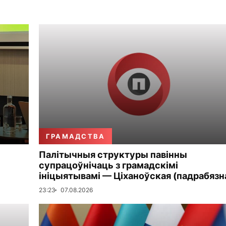
ГРАМАДСТВА
Палітычныя структуры павінны
супрацоўнічаць з грамадскімі
ініцыятывамі — Ціханоўская (падрабязн
23:23
07.08.2026