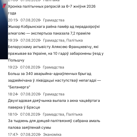
Хроніка палітычных рэпрэсій за 6–7 жніўня 2026
года
20:15
07.08.2026
Грамадства
Жыхар Кобрынскага раёна памёр ад перадазіроўкі
алкаголю — экспертыза паказала 7,2 праміле
19:39
07.08.2026
Грамадства, Палітыка
Беларускаму актывісту Аляксею Францкевічу, які
пражывае ва Украіне, на 10 гадоў забаронены ўезд у
Польшчу
19:22
07.08.2026
Грамадства
Больш за 340 аварыйна-аднаўленчых брыгад
задзейнічана ў ліквідацыі наступстваў непагадзі —
"Белэнерга"
18:24
07.08.2026
Грамадства
Двухгадовая дзяўчынка выпала з акна чацвёртага
паверха ў Брэсце
18:10
07.08.2026
Грамадства, Палітыка
За тыдзень для дзяцей палітвязняў сабрана амаль
палова заяўленай сумы
17:47
07.08.2026
Эканоміка