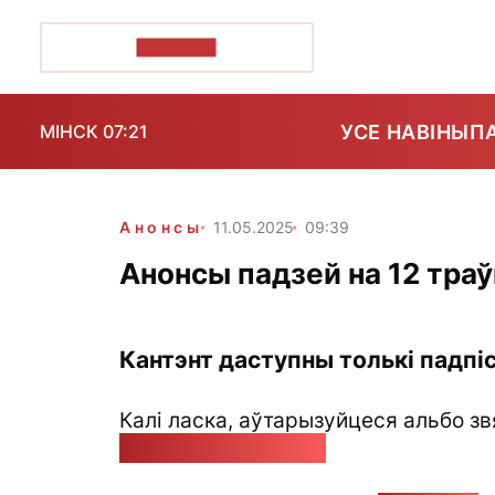
ПОЗІРК+
УСЕ НАВІНЫ
П
МІНСК 07:21
Анонсы
11.05.2025
09:39
Анонсы падзей на 12 траў
Кантэнт даступны толькі падпіс
Калі ласка, аўтарызуйцеся альбо зв
pozirk@pozirk.online