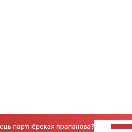
ёсць партнёрская прапанова?
НАПІШЫ