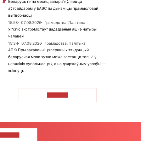
Беларусь пяты месяц запар з'яўляецца
аўтсайдарам у ЕАЭС па дынаміцы прамысловай
вытворчасці
15:53
07.08.2026
Грамадства, Палітыка
У "спіс экстрэмістаў" дададзеныя яшчэ чатыры
чалавекі
15:34
07.08.2026
Грамадства, Палітыка
АПК: Пры захаванні цяперашніх тэндэнцый
беларуская мова хутка можа застацца толькі ў
невялікіх супольнасцях, а на дзяржаўным узроўні —
знікнуць
ЧЫТАЦЬ
ЦЕ НАМ