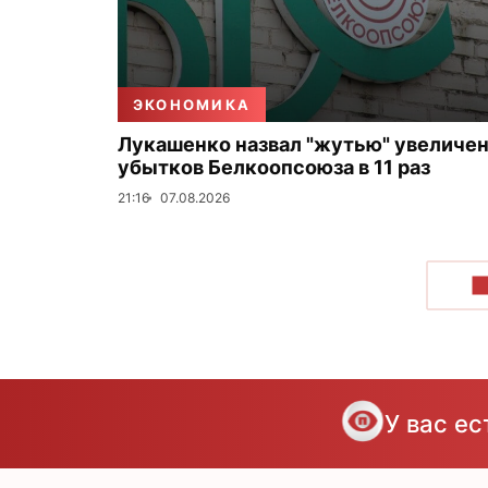
ЭКОНОМИКА
Лукашенко назвал "жутью" увеличе
убытков Белкоопсоюза в 11 раз
21:16
07.08.2026
П
У вас е