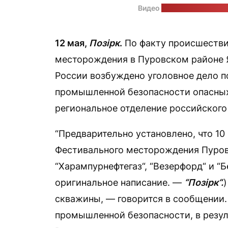
Видео
инцидента в росси
12 мая,
Позірк
.
По факту происшестви
месторождения в Пуровском районе 
России возбуждено уголовное дело по
промышленной безопасности опасных
региональное отделение российского
“Предварительно установлено, что 10
Фестивального месторождения Пуров
“Харампурнефтегаз“, “Везерфорд“ и “
оригинальное написание. —
“Позірк“.
скважины, — говорится в сообщении
промышленной безопасности, в резул