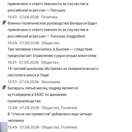
привлечено к ответственности за соучастие в
российской агрессии — Латушко
16:57
07.08.2026
Политика
Военно-политическое руководство Беларуси будет
привлечено к ответственности за соучастие в
российской агрессии — Латушко (подробно)
16:35
07.08.2026
Общество
Три человека скончалось в Быхове — следствие
предполагает отравление суррогатным алкоголем
16:21
07.08.2026
Общество
14-летний школьник обстрелял из пневматического
пистолета киоск в Лиде
15:57
07.08.2026
Экономика
Беларусь пятый месяц подряд является
аутсайдером в ЕАЭС по динамике
промпроизводства
15:49
07.08.2026
Общество, Политика
В “список экстремистов“ добавлено еще четыре
человека
15:45
07.08.2026
Общество, Политика