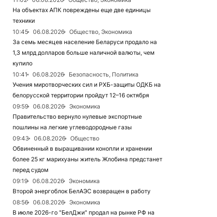
На объектах АПК повреждены еще две единицы
техники
10:45
06.08.2026
Общество, Экономика
За семь месяцев население Беларуси продало на
1,3 млрд долларов больше наличной валюты, чем
купило
10:41
06.08.2026
Безопасность, Политика
Учения миротворческих сил и РХБ-защиты ОДКБ на
белорусской территории пройдут 12–16 октября
09:59
06.08.2026
Экономика
Правительство вернуло нулевые экспортные
пошлины на легкие углеводородные газы
09:43
06.08.2026
Общество
Обвиненный в выращивании конопли и хранении
более 25 кг марихуаны житель Жлобина предстанет
перед судом
09:19
06.08.2026
Экономика
Второй энергоблок БелАЭС возвращен в работу
08:56
06.08.2026
Экономика
В июле 2026-го "БелДжи" продал на рынке РФ на