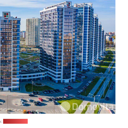
о:
domovita.by