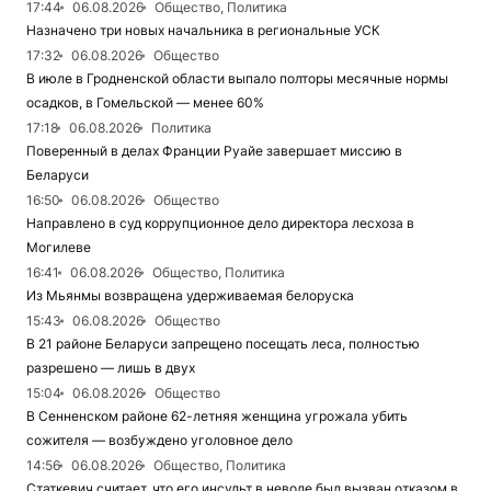
17:44
06.08.2026
Общество, Политика
Назначено три новых начальника в региональные УСК
17:32
06.08.2026
Общество
В июле в Гродненской области выпало полторы месячные нормы
осадков, в Гомельской — менее 60%
17:18
06.08.2026
Политика
Поверенный в делах Франции Руайе завершает миссию в
Беларуси
16:50
06.08.2026
Общество
Направлено в суд коррупционное дело директора лесхоза в
Могилеве
16:41
06.08.2026
Общество, Политика
Из Мьянмы возвращена удерживаемая белоруска
15:43
06.08.2026
Общество
В 21 районе Беларуси запрещено посещать леса, полностью
разрешено — лишь в двух
15:04
06.08.2026
Общество
В Сенненском районе 62-летняя женщина угрожала убить
сожителя — возбуждено уголовное дело
14:56
06.08.2026
Общество, Политика
Статкевич считает, что его инсульт в неволе был вызван отказом в