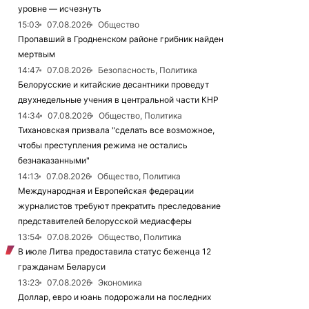
уровне — исчезнуть
15:03
07.08.2026
Общество
Пропавший в Гродненском районе грибник найден
мертвым
14:47
07.08.2026
Безопасность, Политика
Белорусские и китайские десантники проведут
двухнедельные учения в центральной части КНР
14:34
07.08.2026
Общество, Политика
Тихановская призвала "сделать все возможное,
чтобы преступления режима не остались
безнаказанными"
14:13
07.08.2026
Общество, Политика
Международная и Европейская федерации
журналистов требуют прекратить преследование
представителей белорусской медиасферы
13:54
07.08.2026
Общество, Политика
В июле Литва предоставила статус беженца 12
гражданам Беларуси
13:23
07.08.2026
Экономика
Доллар, евро и юань подорожали на последних