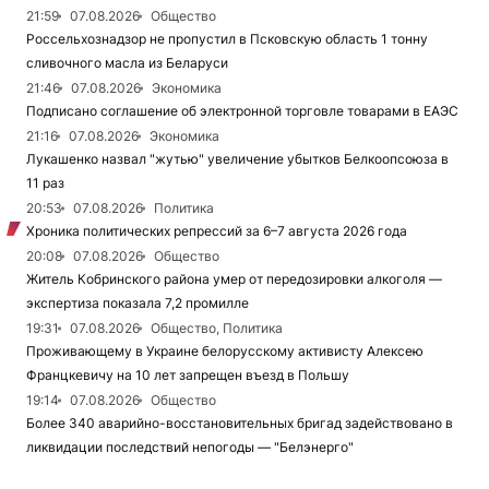
21:59
07.08.2026
Общество
Россельхознадзор не пропустил в Псковскую область 1 тонну
сливочного масла из Беларуси
21:46
07.08.2026
Экономика
Подписано соглашение об электронной торговле товарами в ЕАЭС
21:16
07.08.2026
Экономика
Лукашенко назвал "жутью" увеличение убытков Белкоопсоюза в
11 раз
20:53
07.08.2026
Политика
Хроника политических репрессий за 6–7 августа 2026 года
20:08
07.08.2026
Общество
Житель Кобринского района умер от передозировки алкоголя —
экспертиза показала 7,2 промилле
19:31
07.08.2026
Общество, Политика
Проживающему в Украине белорусскому активисту Алексею
Францкевичу на 10 лет запрещен въезд в Польшу
19:14
07.08.2026
Общество
Более 340 аварийно-восстановительных бригад задействовано в
ликвидации последствий непогоды — "Белэнерго"