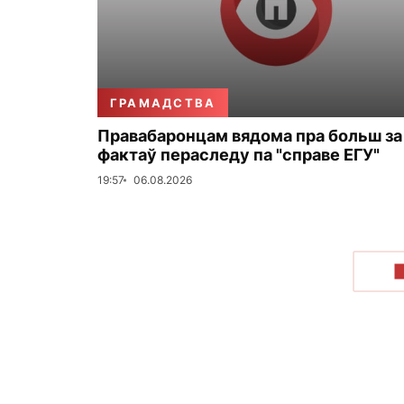
ГРАМАДСТВА
Правабаронцам вядома пра больш за
фактаў пераследу па "справе ЕГУ"
19:57
06.08.2026