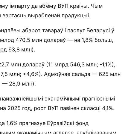
ёму імпарту да аб’ёму ВУП краіны. Чым
я вартасць вырабленай прадукцыі.
ндлёвы абарот тавараў і паслуг Беларусі ў
 млрд 470,5 млн долараў — на 1,8% больш,
рд 63,8 млн).
2,7 млн долараў (11 млрд 546,3 млн; -1,1%),
17,5 млн; +4,6%). Адмоўнае сальда — 625 млн
 — 28,9 млн).
 найважнейшымі эканамічнымі прагнознымі
а 2025 год, рост ВУП павінен скласці 4,1%.
а 1,6% прагназуе Еўразійскі фонд
янальным эканамічным аглядзе, апублікаваным