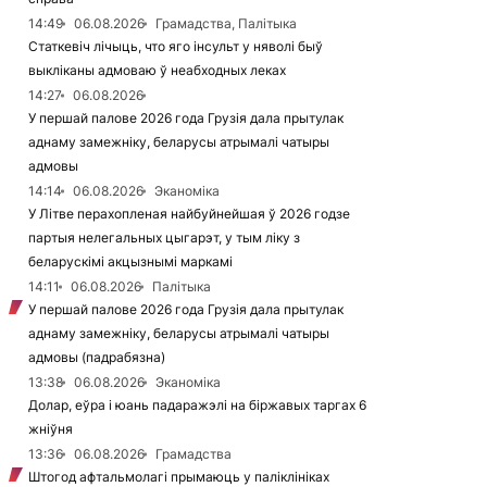
14:49
06.08.2026
Грамадства, Палітыка
Статкевіч лічыць, что яго інсульт у няволі быў
выкліканы адмоваю ў неабходных леках
14:27
06.08.2026
У першай палове 2026 года Грузія дала прытулак
аднаму замежніку, беларусы атрымалі чатыры
адмовы
14:14
06.08.2026
Эканоміка
У Літве перахопленая найбуйнейшая ў 2026 годзе
партыя нелегальных цыгарэт, у тым ліку з
беларускімі акцызнымі маркамі
14:11
06.08.2026
Палітыка
У першай палове 2026 года Грузія дала прытулак
аднаму замежніку, беларусы атрымалі чатыры
адмовы (падрабязна)
13:38
06.08.2026
Эканоміка
Долар, еўра і юань падаражэлі на біржавых таргах 6
жніўня
13:36
06.08.2026
Грамадства
Штогод афтальмолагі прымаюць у паліклініках