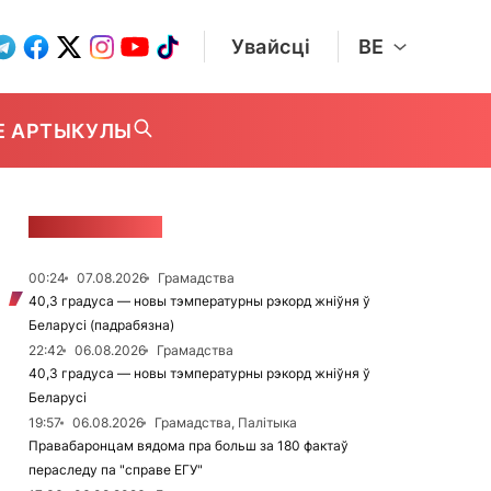
Увайсці
BE
Е АРТЫКУЛЫ
СТУЖКА НАВІН
00:24
07.08.2026
Грамадства
40,3 градуса — новы тэмпературны рэкорд жніўня ў
Беларусі (падрабязна)
22:42
06.08.2026
Грамадства
40,3 градуса — новы тэмпературны рэкорд жніўня ў
Беларусі
19:57
06.08.2026
Грамадства, Палітыка
Правабаронцам вядома пра больш за 180 фактаў
пераследу па "справе ЕГУ"