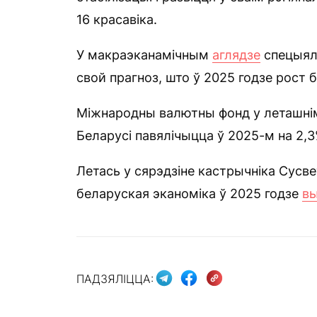
16 красавіка.
У макраэканамічным
аглядзе
спецыялі
свой прагноз, што ў 2025 годзе рост 
Міжнародны валютны фонд у леташнім
Беларусі павялічыцца ў 2025-м на 2,3
Летась у сярэдзіне кастрычніка Сусве
беларуская эканоміка ў 2025 годзе
в
ПАДЗЯЛІЦЦА: