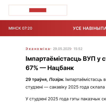
ПОЗІРК+
УСЕ НАВІНЫ
П
МІНСК 07:20
Эканоміка
29.05.2025
15:52
Імпартаёмістасць ВУП у с
67% — Нацбанк
29 траўня,
Позірк
.
Імпартаёмістасць в
студзені — сакавіку 2025 года склала
У студзені 2025 года гэты паказчык с