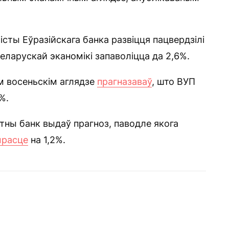
сты Еўразійскага банка развіцця пацвердзілі
беларускай эканомікі запаволіцца да 2,6%.
 восеньскім аглядзе
прагназаваў
, што ВУП
%.
тны банк выдаў прагноз, паводле якога
ырасце
на 1,2%.