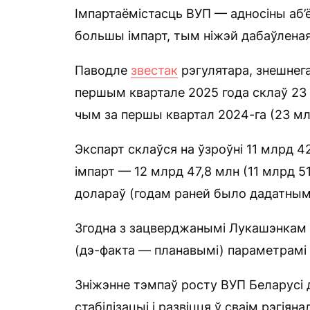
Імпартаёмістасць ВУП — адносіны аб’
большы імпарт, тым ніжэй дабаўлена
Паводле
звестак
рэгулятара, знешнега
першым квартале 2025 года склаў 23
чым за першы квартал 2024-га (23 мл
Экспарт склаўся на ўзроўні 11 млрд 42
імпарт — 12 млрд 47,8 млн (11 млрд 5
долараў (годам раней было дадатным
Згодна з зацверджанымі Лукашэнкам
(дэ-факта — планавымі) параметрамі н
Зніжэнне тэмпаў росту ВУП Беларусі д
стабілізацыі і развіцця ў сваім рэгі