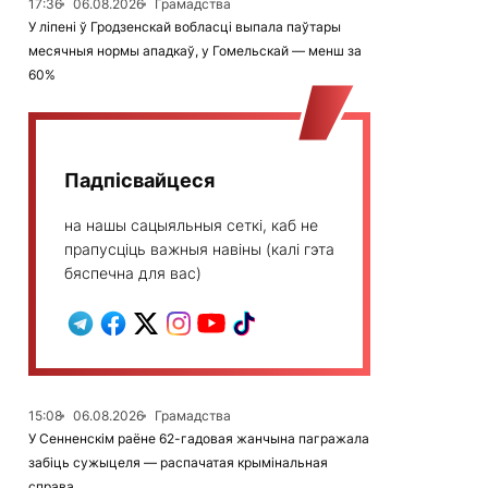
17:36
06.08.2026
Грамадства
У ліпені ў Гродзенскай вобласці выпала паўтары
месячныя нормы ападкаў, у Гомельскай — менш за
60%
Падпісвайцеся
на нашы сацыяльныя сеткі, каб не
прапусціць важныя навіны (калі гэта
бяспечна для вас)
15:08
06.08.2026
Грамадства
У Сенненскім раёне 62-гадовая жанчына пагражала
забіць сужыцеля — распачатая крымінальная
справа