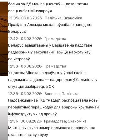
больш за 2,5 млн пацыентаў — пазаштатны
спецыяліст Мінздароўя
13:05
06.08.2026
Палітыка, Эканоміка
Прэзідэнт Алжыра можа неўзабаве наведаць
Беларусь
12:42
06.08.2026
Грамадства
Беларус арыштаваны ў Варшаве на падставе
падазрэння ў захоўванні і збыце наркотыкаў і
псіхатропаў
12:38
06.08.2026
Грамадства
У цэнтры Мінска на дзяўчыну ўпалі галіны
надламанага дрэва — пацярпелая ў бальніцы, у
сітуацыі разбіраецца СК
12:35
06.08.2026
Бяспека, Палітыка
Падсанкцыйнае "КБ "Радар" распрацавала новы
перадатчык перашкодаў для абароны крытычнай
інфраструктуры ад дронаў
12:31
06.08.2026
Грамадства, Эканоміка
Мытня выкрыла намер польскага перавозчыка
схаваць частку грузу