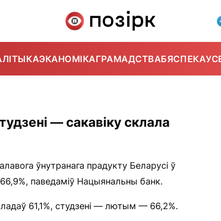
АЛІТЫКА
ЭКАНОМІКА
ГРАМАДСТВА
БЯСПЕКА
УС
тудзені — сакавіку склала
алавога ўнутранага прадукту Беларусі ў
 66,9%, паведаміў Нацыянальны банк.
кладаў 61,1%, студзені — лютым — 66,2%.