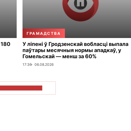
ГРАМАДСТВА
 180
У ліпені ў Гродзенскай вобласці выпала
паўтары месячныя нормы ападкаў, у
Гомельскай — менш за 60%
17:36
06.08.2026
ПАКАЗАЦЬ БОЛЬШ