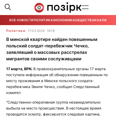
ВСЕ НОВОСТИ
ПОЛИТИКА
ЭКОНОМИКА
ОБЩЕСТВО
АНАЛИТИКА
Политика
17.03.2022
18:19
В минской квартире найден повешенным
польский солдат-перебежчик Чечко,
заявлявший о массовых расстрелах
мигрантов своими сослуживцами
17 марта,
BPN
.
В правоохранительные органы 17 марта
поступила информация об обнаружении повешенным по
месту проживания в Минске польского солдата-
перебежчика Эмиля Чечко, сообщил Следственный
комитет.
“Следственно-оперативная группа незамедлительно
выбыла на место происшествия. В настоящее время
проводится осмотр, фиксируется следовая картина,