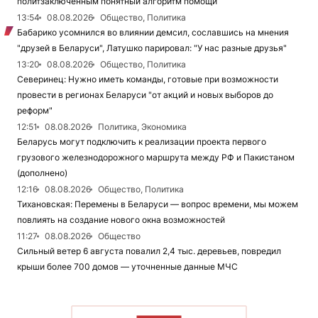
политзаключенным понятный алгоритм помощи
13:54
08.08.2026
Общество, Политика
Бабарико усомнился во влиянии демсил, сославшись на мнения
"друзей в Беларуси", Латушко парировал: "У нас разные друзья"
13:20
08.08.2026
Общество, Политика
Северинец: Нужно иметь команды, готовые при возможности
провести в регионах Беларуси "от акций и новых выборов до
реформ"
12:51
08.08.2026
Политика, Экономика
Беларусь могут подключить к реализации проекта первого
грузового железнодорожного маршрута между РФ и Пакистаном
(дополнено)
12:16
08.08.2026
Общество, Политика
Тихановская: Перемены в Беларуси — вопрос времени, мы можем
повлиять на создание нового окна возможностей
11:27
08.08.2026
Общество
Сильный ветер 6 августа повалил 2,4 тыс. деревьев, повредил
крыши более 700 домов — уточненные данные МЧС