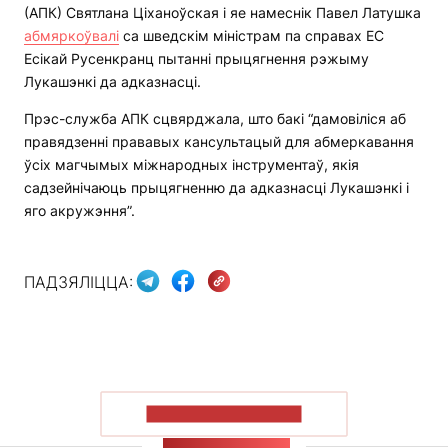
(АПК) Святлана Ціханоўская і яе намеснік Павел Латушка
абмяркоўвалі
са шведскім міністрам па справах ЕС
Есікай Русенкранц пытанні прыцягнення рэжыму
Лукашэнкі да адказнасці.
Прэс-служба АПК сцвярджала, што бакі “дамовіліся аб
правядзенні прававых кансультацый для абмеркавання
ўсіх магчымых міжнародных інструментаў, якія
садзейнічаюць прыцягненню да адказнасці Лукашэнкі і
яго акружэння”.
ПАДЗЯЛІЦЦА:
ПАКАЗАЦЬ БОЛЬШ
СТУЖКА НАВІН