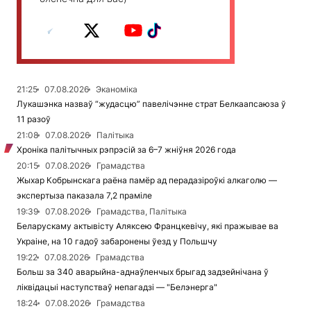
21:25
07.08.2026
Эканоміка
Лукашэнка назваў “жудасцю” павелічэнне страт Белкаапсаюза ў
11 разоў
21:08
07.08.2026
Палітыка
Хроніка палітычных рэпрэсій за 6–7 жніўня 2026 года
20:15
07.08.2026
Грамадства
Жыхар Кобрынскага раёна памёр ад перадазіроўкі алкаголю —
экспертыза паказала 7,2 праміле
19:39
07.08.2026
Грамадства, Палітыка
Беларускаму актывісту Аляксею Францкевічу, які пражывае ва
Украіне, на 10 гадоў забаронены ўезд у Польшчу
19:22
07.08.2026
Грамадства
Больш за 340 аварыйна-аднаўленчых брыгад задзейнічана ў
ліквідацыі наступстваў непагадзі — "Белэнерга"
18:24
07.08.2026
Грамадства