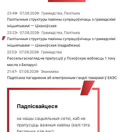
23:48
07.08.2026
Грамадства, Палітыка
Палітычныя структуры павінны супрацоўнічаць з грамадскімі
ініцыятывамі — Ціханоўская
23:23
07.08.2026
Грамадства, Палітыка
Палітычныя структуры павінны супрацоўнічаць з грамадскімі
ініцыятывамі — Ціханоўская (падрабязна)
22:02
07.08.2026
Грамадства
Рассельгаснагляд не прапусціў у Пскоўскую вобласць 1 тону
масла з Беларусі
21:47
07.08.2026
Эканоміка
Падпісана пагадненне аб электронным гандлі таварамі ў ЕАЭС
Падпісвайцеся
на нашы сацыяльныя сеткі, каб не
прапусціць важныя навіны (калі гэта
бяспечна для вас)