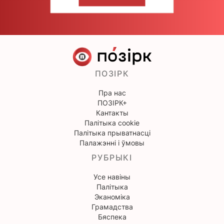
НАПІШЫЦЕ НАМ
ПОЗІРК
Пра нас
ПОЗІРК+
Кантакты
Палітыка cookie
Палітыка прыватнасці
Палажэнні і ўмовы
РУБРЫКІ
Усе навіны
Палітыка
Эканоміка
Грамадства
Бяспека