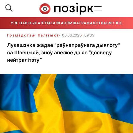
УСЕ НАВІНЫ
ПАЛІТЫКА
ЭКАНОМІКА
ГРАМАДСТВА
БЯСПЕКА
УСЕ
Грамадства
Палітыка
06.06.2025
09:35
Лукашэнка жадае “раўнапраўнага дыялогу”
са Швецыяй, зноў апелюе да яе “досведу
нейтралітэту”