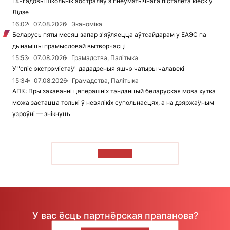
14-гадовы школьнік абстраляў з пнеўматычнага пісталета кіёск у
Лідзе
16:02
07.08.2026
Эканоміка
Беларусь пяты месяц запар з'яўляецца аўтсайдарам у ЕАЭС па
дынаміцы прамысловай вытворчасці
15:53
07.08.2026
Грамадства, Палітыка
У "спіс экстрэмістаў" дададзеныя яшчэ чатыры чалавекі
15:34
07.08.2026
Грамадства, Палітыка
АПК: Пры захаванні цяперашніх тэндэнцый беларуская мова хутка
можа застацца толькі ў невялікіх супольнасцях, а на дзяржаўным
узроўні — знікнуць
ЧЫТАЦЬ
У вас ёсць партнёрская прапанова?