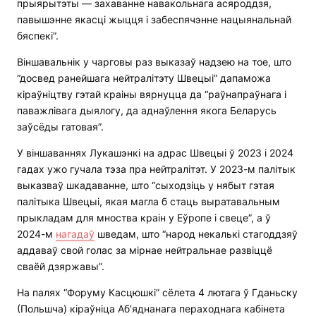
прыярытэты — захаванне навакольнага асяроддзя,
павышэнне якасці жыцця і забеспячэнне нацыянальнай
бяспекі”.
Віншавальнік у чарговы раз выказаў надзею на тое, што
“досвед ранейшага нейтралітэту Швецыі” дапаможа
кіраўніцтву гэтай краіны вярнуцца да “раўнапраўнага і
паважлівага дыялогу, да аднаўлення якога Беларусь
заўсёды гатовая”.
У віншаваннях Лукашэнкі на адрас Швецыі ў 2023 і 2024
гадах ужо гучала тэза пра нейтралітэт. У 2023-м палітык
выказваў шкадаванне, што “сыходзіць у нябыт гэтая
палітыка Швецыі, якая магла б стаць выратавальным
прыкладам для мноства краін у Еўропе і свеце”, а ў
2024-м
нагадаў
шведам, што “народ некалькі стагоддзяў
аддаваў свой голас за мірнае нейтральнае развіццё
сваёй дзяржавы”.
На палях “Форуму Касцюшкі” сёлета 4 лютага ў Гданьску
(Польшча) кіраўніца Аб’яднанага пераходнага кабінета