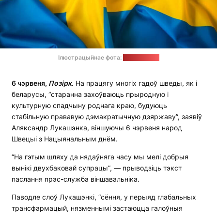
Ілюстрацыйнае фота:
pixabay.com
6 чэрвеня,
Позірк
.
На працягу многіх гадоў шведы, як і
беларусы, “старанна захоўваюць прыродную і
культурную спадчыну роднага краю, будуюць
стабільную прававую дэмакратычную дзяржаву”, заявіў
Аляксандр Лукашэнка, віншуючы 6 чэрвеня народ
Швецыі з Нацыянальным днём.
“На гэтым шляху да нядаўняга часу мы мелі добрыя
вынікі двухбаковай супрацы”, — прыводзіць тэкст
паслання прэс-служба віншавальніка.
Паводле слоў Лукашэнкі, “сёння, у перыяд глабальных
трансфармацый, нязменнымі застаюцца галоўныя