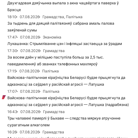
Двухгадовая дзяўчынка выпала з акна чацвёртага паверха ў
Брэсце
18:10
07.08.2026
Грамадства, Палітыка
За тыдзень для дзяцей палітвязняў сабрана амаль палова
заяўленай сумы
17:47
07.08.2026
Эканоміка
Лукашэнка: Стрымліванне цэн і інфляцыі застаецца за ўрадам
17:30
07.08.2026
Грамадства
За восем дзён у міліцыю паступіла больш за 2,5 тыс.
паведамленняў аб званках тэлефонных махляроў
17:15
07.08.2026
Палітыка
Вайскова-палітычнае кіраўніцтва Беларусі будзе прыцягнута да
адказнасці за саўдзел у расійскай агрэсіі — Латушка
17:07
07.08.2026
Палітыка
Вайскова-палітычнае кіраўніцтва Беларусі будзе прыцягнута да
адказнасці за саўдзел у расійскай агрэсіі — Латушка (падрабязна)
16:43
07.08.2026
Грамадства
Тры чалавекі памерлі ў Быхаве — следства мяркуе атручэнне
сурагатным алкаголем
16:26
07.08.2026
Грамадства