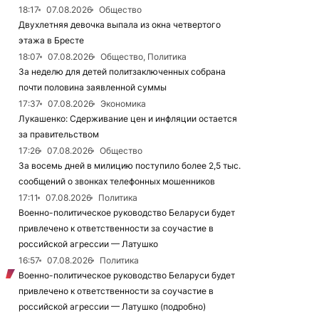
18:17
07.08.2026
Общество
Двухлетняя девочка выпала из окна четвертого
этажа в Бресте
18:07
07.08.2026
Общество, Политика
За неделю для детей политзаключенных собрана
почти половина заявленной суммы
17:37
07.08.2026
Экономика
Лукашенко: Сдерживание цен и инфляции остается
за правительством
17:26
07.08.2026
Общество
За восемь дней в милицию поступило более 2,5 тыс.
сообщений о звонках телефонных мошенников
17:11
07.08.2026
Политика
Военно-политическое руководство Беларуси будет
привлечено к ответственности за соучастие в
российской агрессии — Латушко
16:57
07.08.2026
Политика
Военно-политическое руководство Беларуси будет
привлечено к ответственности за соучастие в
российской агрессии — Латушко (подробно)