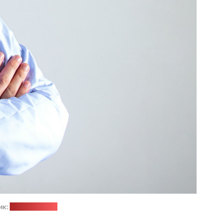
ик:
unsplash.com