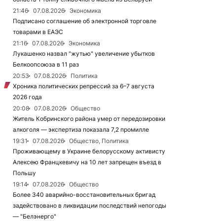
21:46
07.08.2026
Экономика
Подписано соглашение об электронной торговле
товарами в ЕАЭС
21:16
07.08.2026
Экономика
Лукашенко назвал "жутью" увеличение убытков
Белкоопсоюза в 11 раз
20:53
07.08.2026
Политика
Хроника политических репрессий за 6–7 августа
2026 года
20:08
07.08.2026
Общество
Житель Кобринского района умер от передозировки
алкоголя — экспертиза показала 7,2 промилле
19:31
07.08.2026
Общество, Политика
Проживающему в Украине белорусскому активисту
Алексею Францкевичу на 10 лет запрещен въезд в
Польшу
19:14
07.08.2026
Общество
Более 340 аварийно-восстановительных бригад
задействовано в ликвидации последствий непогоды
— "Белэнерго"