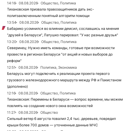
14:16
08.08.2026
Общество, Политика
Тихановская призвала правозащитников дать экс-
политзаключенным понятный алгоритм помощи
13:54
08.08.2026
Общество, Политика
Бабарико усомнился во влиянии демсил, сославшись на мнения
"друзей в Беларуси", Латушко парировал: "У нас разные друзья"
13:20
08.08.2026
Общество, Политика
Северинец: Нужно иметь команды, готовые при возможности
провести в регионах Беларуси "от акций и новых выборов до
реформ"
12:51
08.08.2026
Политика, Экономика
Беларусь могут подключить к реализации проекта первого
грузового железнодорожного маршрута между РФ и Пакистаном
(дополнено)
12:16
08.08.2026
Общество, Политика
Тихановская: Перемены в Беларуси — вопрос времени, мы можем
повлиять на создание нового окна возможностей
11:27
08.08.2026
Общество
Сильный ветер 6 августа повалил 2,4 тыс. деревьев, повредил
крыши более 700 домов — уточненные данные МЧС