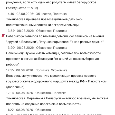
рождения, если хоть один его родитель имеет белорусское
гражданство — МВД
14:16
08.08.2026
Общество, Политика
Тихановская призвала правозащитников дать экс-
политзаключенным понятный алгоритм помощи
13:54
08.08.2026
Общество, Политика
Бабарико усомнился во влиянии демсил, сославшись на мнения
"друзей в Беларуси", Латушко парировал: "У нас разные друзья"
13:20
08.08.2026
Общество, Политика
Северинец: Нужно иметь команды, готовые при возможности
провести в регионах Беларуси "от акций и новых выборов до
реформ"
12:51
08.08.2026
Политика, Экономика
Беларусь могут подключить к реализации проекта первого
грузового железнодорожного маршрута между РФ и Пакистаном
(дополнено)
12:16
08.08.2026
Общество, Политика
Тихановская: Перемены в Беларуси — вопрос времени, мы можем
повлиять на создание нового окна возможностей
11:27
08.08.2026
Общество