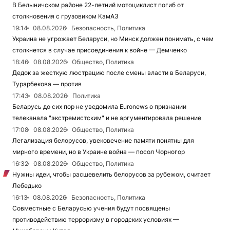
В Белыничском районе 22-летний мотоциклист погиб от
столкновения с грузовиком КамАЗ
19:14
08.08.2026
Безопасность, Политика
Украина не угрожает Беларуси, но Минск должен понимать, с чем
столкнется в случае присоединения к войне — Демченко
18:46
08.08.2026
Общество, Политика
Дедок за жесткую люстрацию после смены власти в Беларуси,
Турарбекова — против
17:43
08.08.2026
Политика
Беларусь до сих пор не уведомила Euronews о признании
телеканала "экстремистским" и не аргументировала решение
17:08
08.08.2026
Общество, Политика
Легализация белорусов, увековечение памяти понятны для
мирного времени, но в Украине война — посол Чорногор
16:32
08.08.2026
Общество, Политика
Нужны идеи, чтобы расшевелить белорусов за рубежом, считает
Лебедько
16:13
08.08.2026
Безопасность, Политика
Совместные с Беларусью учения будут посвящены
противодействию терроризму в городских условиях —