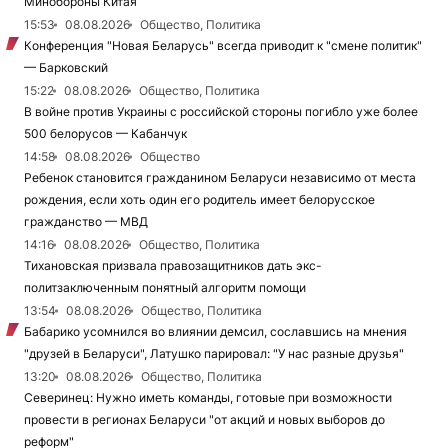
Минобороны Китая
15:53
08.08.2026
Общество, Политика
Конференция "Новая Беларусь" всегда приводит к "смене политик"
— Барковский
15:22
08.08.2026
Общество, Политика
В войне против Украины с российской стороны погибло уже более
500 белорусов — Кабанчук
14:58
08.08.2026
Общество
Ребенок становится гражданином Беларуси независимо от места
рождения, если хоть один его родитель имеет белорусское
гражданство — МВД
14:16
08.08.2026
Общество, Политика
Тихановская призвала правозащитников дать экс-
политзаключенным понятный алгоритм помощи
13:54
08.08.2026
Общество, Политика
Бабарико усомнился во влиянии демсил, сославшись на мнения
"друзей в Беларуси", Латушко парировал: "У нас разные друзья"
13:20
08.08.2026
Общество, Политика
Северинец: Нужно иметь команды, готовые при возможности
провести в регионах Беларуси "от акций и новых выборов до
реформ"