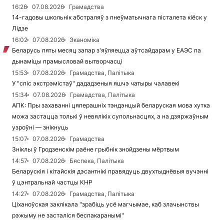
16:26
07.08.2026
Грамадства
14-гадовы школьнік абстраляў з пнеўматычнага пісталета кіёск у
Лідзе
16:02
07.08.2026
Эканоміка
Беларусь пяты месяц запар з'яўляецца аўтсайдарам у ЕАЭС па
дынаміцы прамысловай вытворчасці
15:53
07.08.2026
Грамадства, Палітыка
У "спіс экстрэмістаў" дададзеныя яшчэ чатыры чалавекі
15:34
07.08.2026
Грамадства, Палітыка
АПК: Пры захаванні цяперашніх тэндэнцый беларуская мова хутка
можа застацца толькі ў невялікіх супольнасцях, а на дзяржаўным
узроўні — знікнуць
15:07
07.08.2026
Грамадства
Зніклы ў Гродзенскім раёне грыбнік знойдзены мёртвым
14:57
07.08.2026
Бяспека, Палітыка
Беларускія і кітайскія дэсантнікі правядуць двухтыднёвыя вучэнні
ў цэнтральнай частцы КНР
14:27
07.08.2026
Грамадства, Палітыка
Ціханоўская заклікала "зрабіць усё магчымае, каб злачынствы
рэжыму не засталіся беспакаранымі"