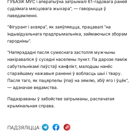
ГУБАЗіК МУС і аператыўна затрымалі 61-гадовага раней
судзімага мясцовага жыхара”, — гаворыцца ў
паведамленні.
“Фігурант і ахвяра”, як заяўляецца, працавалі “на
індывідуальнага прадпрымальніка, займаючыся зборам
гародніны”.
“Напярэдадні пасля сумеснага застолля мужчыны
накіраваліся ў суседні населены пункт. Па дарозе паміж
сабутэльнікамі паўстаў канфлікт, малодшы нанёс
старэйшаму нажавыя раненні ў вобласць шыі і твару.
Пасля таго, як пацярпелы ўпаў на зямлю, збіў яго і ўцёк”,
— адзначае ведамства.
Падазраваны ў забойстве затрыманы, распачатая
крымінальная справа.
ПАДЗЯЛІЦЦА: