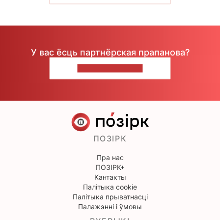
У вас ёсць партнёрская прапанова?
НАПІШЫЦЕ НАМ
ПОЗІРК
Пра нас
ПОЗІРК+
Кантакты
Палітыка cookie
Палітыка прыватнасці
Палажэнні і ўмовы