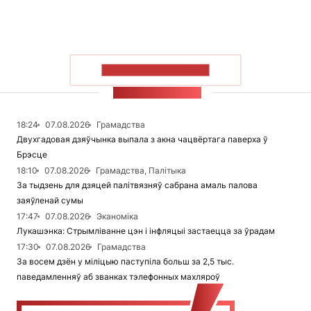
ПАКАЗАЦЬ БОЛЬШ
СТУЖКА НАВІН
18:24
07.08.2026
Грамадства
Двухгадовая дзяўчынка выпала з акна чацвёртага паверха ў
Брэсце
18:10
07.08.2026
Грамадства, Палітыка
За тыдзень для дзяцей палітвязняў сабрана амаль палова
заяўленай сумы
17:47
07.08.2026
Эканоміка
Лукашэнка: Стрымліванне цэн і інфляцыі застаецца за ўрадам
17:30
07.08.2026
Грамадства
За восем дзён у міліцыю паступіла больш за 2,5 тыс.
паведамленняў аб званках тэлефонных махляроў