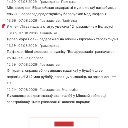
14:19
07.08.2026
Грамадства, Палітыка
Міжнародная і Еўрапейская федэрацыі журналістаў патрабуюць
спыніць пераслед прадстаўнікоў беларускай медыясферы
13:58
07.08.2026
Грамадства, Палітыка
У ліпені Літва надала статус уцекача 12 грамадзянам Беларусі
13:37
07.08.2026
Эканоміка
Долар, еўра і юань падаражэлі на апошніх біржавых таргах тыдня
13:18
07.08.2026
Грамадства
Па факце гібелі слесара на рудніку "Беларуськалія" распачатая
крымінальная справа
12:53
07.08.2026
Грамадства
Фігуранты справы аб нявыплаце падаткаў у будаўніцтве
пералічылі 31,2 млн рублёў, просяць вызваліць ад адказнасці —
СК
12:24
07.08.2026
Грамадства, Эканоміка
Лукашэнка раскрытыкаваў стан палёў у Мінскай вобласці і
запатрабаваў "імем рэвалюцыі" навесці парадак
ЧЫТАЦЬ