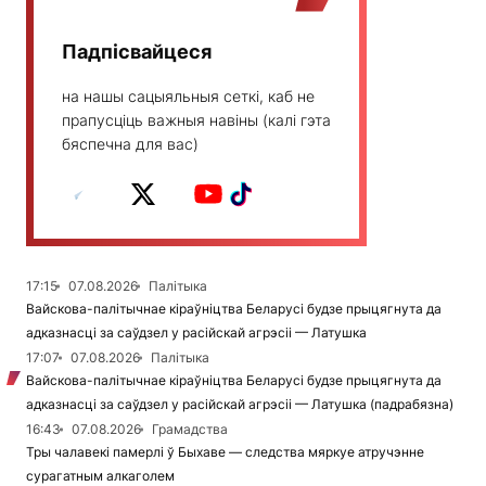
Падпісвайцеся
на нашы сацыяльныя сеткі, каб не
прапусціць важныя навіны (калі гэта
бяспечна для вас)
17:15
07.08.2026
Палітыка
Вайскова-палітычнае кіраўніцтва Беларусі будзе прыцягнута да
адказнасці за саўдзел у расійскай агрэсіі — Латушка
17:07
07.08.2026
Палітыка
Вайскова-палітычнае кіраўніцтва Беларусі будзе прыцягнута да
адказнасці за саўдзел у расійскай агрэсіі — Латушка (падрабязна)
16:43
07.08.2026
Грамадства
Тры чалавекі памерлі ў Быхаве — следства мяркуе атручэнне
сурагатным алкаголем