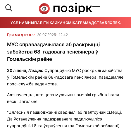
УСЕ НАВІНЫ
ПАЛІТЫКА
ЭКАНОМІКА
ГРАМАДСТВА
БЯСПЕКА
УСЕ
Грамадства
20.07.2025
12:42
МУС справаздачылася аб раскрыцці
забойства 68-гадовага пенсіянера ў
Гомельскім раёне
20 ліпеня,
Позірк
.
Супрацоўнікі МУС раскрылі забойства
ў Гомельскім раёне 68-гадовага пенсіянера, паведамляе
прэс-служба ведамства.
Адзначаецца, што цела мужчыны выявілі грыбнікі каля
вёскі Цагельня.
“Цялесныя пашкоджанні сведчылі аб гвалтоўнай смерці.
Да ўстанаўлення падазраванага падключыліся
супрацоўнікі 8-га ўпраўлення (па Гомельскай вобласці)