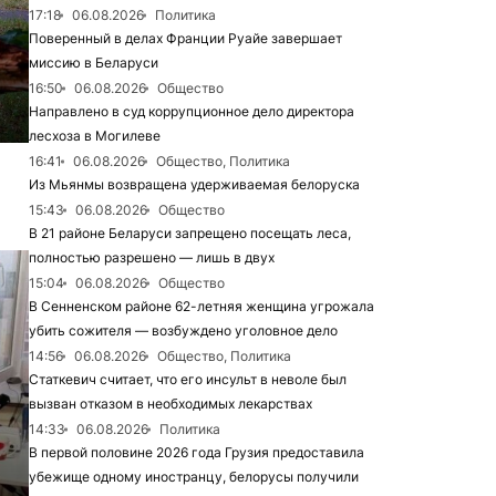
17:18
06.08.2026
Политика
Поверенный в делах Франции Руайе завершает
миссию в Беларуси
16:50
06.08.2026
Общество
Направлено в суд коррупционное дело директора
лесхоза в Могилеве
16:41
06.08.2026
Общество, Политика
Из Мьянмы возвращена удерживаемая белоруска
15:43
06.08.2026
Общество
В 21 районе Беларуси запрещено посещать леса,
полностью разрешено — лишь в двух
15:04
06.08.2026
Общество
В Сенненском районе 62-летняя женщина угрожала
убить сожителя — возбуждено уголовное дело
14:56
06.08.2026
Общество, Политика
Статкевич считает, что его инсульт в неволе был
вызван отказом в необходимых лекарствах
14:33
06.08.2026
Политика
В первой половине 2026 года Грузия предоставила
убежище одному иностранцу, белорусы получили