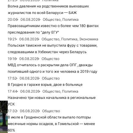
Волна давления на родственников выехавших
журналистов по всей Беларуси — БАЖ
20:06
06.08.2026
Общество, Политика
Правозащитникам известно о более чем 180 фактах
преследования по "делу ЕГУ"
19:21
06.08.2026
Общество, Политика, Экономика
Польская таможня не выпустила фуру с товарами,
следовавшими в Узбекистан через Беларусь
19:16
06.08.2026
Общество
МВД отчиталось о раскрытии дела ОПГ, дважды
похитившей одного и того же человека в 2019 году
17:52
06.08.2026
Общество
В Гродно в гараже взрыв, двое в больнице
17:44
06.08.2026
Общество, Политика
Назначено три новых начальника в региональные
УСК
17:32
06.08.2026
Общество
В июле в Гродненской области выпало полторы
месячные нормы осадков, в Гомельской — менее
60%