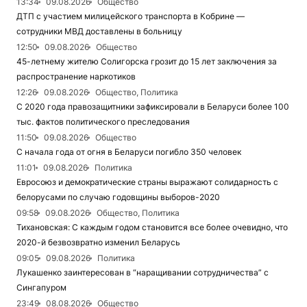
13:34
09.08.2026
Общество
ДТП с участием милицейского транспорта в Кобрине —
сотрудники МВД доставлены в больницу
12:50
09.08.2026
Общество
45-летнему жителю Солигорска грозит до 15 лет заключения за
распространение наркотиков
12:26
09.08.2026
Общество, Политика
С 2020 года правозащитники зафиксировали в Беларуси более 100
тыс. фактов политического преследования
11:50
09.08.2026
Общество
С начала года от огня в Беларуси погибло 350 человек
11:01
09.08.2026
Политика
Евросоюз и демократические страны выражают солидарность с
белорусами по случаю годовщины выборов-2020
09:58
09.08.2026
Общество, Политика
Тихановская: С каждым годом становится все более очевидно, что
2020-й безвозвратно изменил Беларусь
09:05
09.08.2026
Политика
Лукашенко заинтересован в “наращивании сотрудничества” с
Сингапуром
23:49
08.08.2026
Общество