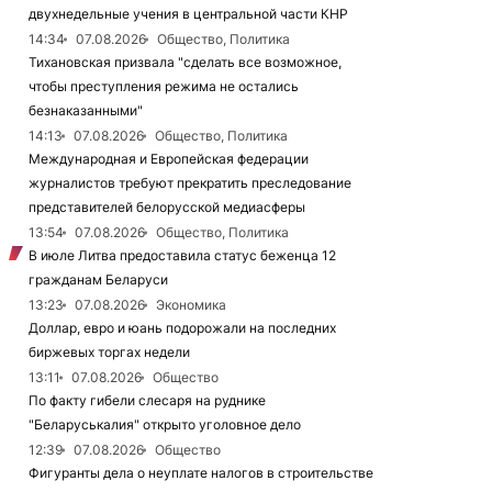
двухнедельные учения в центральной части КНР
14:34
07.08.2026
Общество, Политика
Тихановская призвала "сделать все возможное,
чтобы преступления режима не остались
безнаказанными"
14:13
07.08.2026
Общество, Политика
Международная и Европейская федерации
журналистов требуют прекратить преследование
представителей белорусской медиасферы
13:54
07.08.2026
Общество, Политика
В июле Литва предоставила статус беженца 12
гражданам Беларуси
13:23
07.08.2026
Экономика
Доллар, евро и юань подорожали на последних
биржевых торгах недели
13:11
07.08.2026
Общество
По факту гибели слесаря на руднике
"Беларуськалия" открыто уголовное дело
12:39
07.08.2026
Общество
Фигуранты дела о неуплате налогов в строительстве