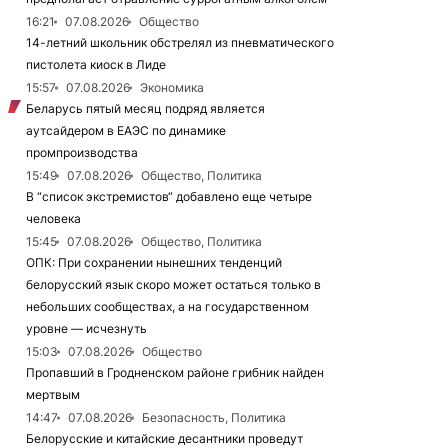
16:21
07.08.2026
Общество
14-летний школьник обстрелял из пневматического
пистолета киоск в Лиде
15:57
07.08.2026
Экономика
Беларусь пятый месяц подряд является
аутсайдером в ЕАЭС по динамике
промпроизводства
15:49
07.08.2026
Общество, Политика
В “список экстремистов“ добавлено еще четыре
человека
15:45
07.08.2026
Общество, Политика
ОПК: При сохранении нынешних тенденций
белорусский язык скоро может остаться только в
небольших сообществах, а на государственном
уровне — исчезнуть
15:03
07.08.2026
Общество
Пропавший в Гродненском районе грибник найден
мертвым
14:47
07.08.2026
Безопасность, Политика
Белорусские и китайские десантники проведут