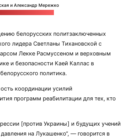
ская и Александр Мережко
лено Франаком Вячоркой
ению белорусских политзаключенных
ого лидера Светланы Тихановской с
арсом Лекке Расмуссеном и верховным
ике и безопасности Каей Каллас в
 белорусского политика.
мость координации усилий
ития программ реабилитации для тех, кто
рессии [против Украины] и будущих учений
давления на Лукашенко“, — говорится в