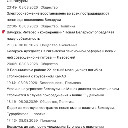
Сингапуром
23:49
08.08.2026
Общество
Электроснабжение восстановлено во всех пострадавших от
непогоды поселениях Беларуси
22:00
08.08.2026
Общество, Политика
Вячорка: Интерес к конференции "Новая Беларусь" определяет
нашу субъектность
21:33
08.08.2026
Общество, Экономика
Беларусь нуждается в гигантской пенсионной реформе и пока к
ней совершенно не готова — Львовский
20:06
08.08.2026
Общество
В Белыничском районе 22-летний мотоциклист погиб от
столкновения с грузовиком КамАЗ
19:14
08.08.2026
Безопасность, Политика
Украина не угрожает Беларуси, но Минск должен понимать, с чем
столкнется в случае присоединения к войне — Демченко
18:46
08.08.2026
Общество, Политика
Дедок за жесткую люстрацию после смены власти в Беларуси,
Турарбекова — против
17:43
08.08.2026
Политика
Беларусь до сих пор не уведомила Euronews о признании