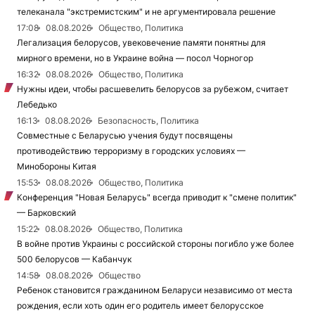
телеканала "экстремистским" и не аргументировала решение
17:08
08.08.2026
Общество, Политика
Легализация белорусов, увековечение памяти понятны для
мирного времени, но в Украине война — посол Чорногор
16:32
08.08.2026
Общество, Политика
Нужны идеи, чтобы расшевелить белорусов за рубежом, считает
Лебедько
16:13
08.08.2026
Безопасность, Политика
Совместные с Беларусью учения будут посвящены
противодействию терроризму в городских условиях —
Минобороны Китая
15:53
08.08.2026
Общество, Политика
Конференция "Новая Беларусь" всегда приводит к "смене политик"
— Барковский
15:22
08.08.2026
Общество, Политика
В войне против Украины с российской стороны погибло уже более
500 белорусов — Кабанчук
14:58
08.08.2026
Общество
Ребенок становится гражданином Беларуси независимо от места
рождения, если хоть один его родитель имеет белорусское