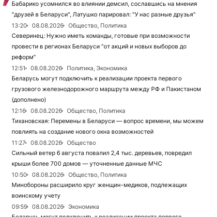
Бабарико усомнился во влиянии демсил, сославшись на мнения
"друзей в Беларуси", Латушко парировал: "У нас разные друзья"
13:20
08.08.2026
Общество, Политика
Северинец: Нужно иметь команды, готовые при возможности
провести в регионах Беларуси "от акций и новых выборов до
реформ"
12:51
08.08.2026
Политика, Экономика
Беларусь могут подключить к реализации проекта первого
грузового железнодорожного маршрута между РФ и Пакистаном
(дополнено)
12:16
08.08.2026
Общество, Политика
Тихановская: Перемены в Беларуси — вопрос времени, мы можем
повлиять на создание нового окна возможностей
11:27
08.08.2026
Общество
Сильный ветер 6 августа повалил 2,4 тыс. деревьев, повредил
крыши более 700 домов — уточненные данные МЧС
10:50
08.08.2026
Общество, Политика
Минобороны расширило круг женщин-медиков, подлежащих
воинскому учету
09:59
08.08.2026
Экономика
Беларусь могут подключить к реализации проекта первого