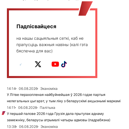
Падпісвайцеся
на нашы сацыяльныя сеткі, каб не
прапусціць важныя навіны (калі гэта
бяспечна для вас)
14:14
06.08.2026
Эканоміка
У Літве перахопленая найбуйнейшая ў 2026 годзе партыя
нелегальных цыгарэт, у тым ліку з беларускімі акцызнымі маркамі
14:11
06.08.2026
Палітыка
У першай палове 2026 года Грузія дала прытулак аднаму
замежніку, беларусы атрымалі чатыры адмовы (падрабязна)
13:38
06.08.2026
Эканоміка