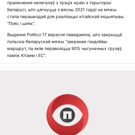
пранікнення нелегалаў з трэціх краін з тэрыторыі
Беларусі, што цягнуцца з вясны 2021 года) на мяжы
стала перашкодай для рэалізацыі кітайскай ініцыятывы
“Пояс і шлях”.
Выданне Politico 17 верасня паведаміла, што закрыццё
польска-беларускай мяжы “закранае гандлёвы
маршрут, па якім перавозіцца 90% чыгуначных грузаў
паміж Кітаем і ЕС”.