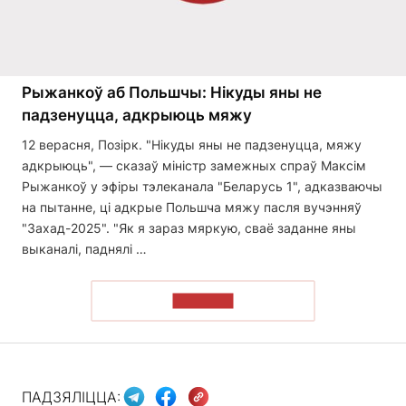
Рыжанкоў аб Польшчы: Нікуды яны не
падзенуцца, адкрыюць мяжу
12 верасня, Позірк. "Нікуды яны не падзенуцца, мяжу
адкрыюць", — сказаў міністр замежных спраў Максім
Рыжанкоў у эфіры тэлеканала "Беларусь 1", адказваючы
на пытанне, ці адкрые Польшча мяжу пасля вучэнняў
"Захад-2025". "Як я зараз мяркую, сваё заданне яны
выканалі, паднялі …
ЧЫТАЦЬ
ПАДЗЯЛІЦЦА: