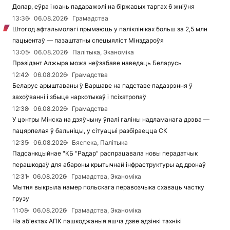
Долар, еўра і юань падаражэлі на біржавых таргах 6 жніўня
13:36
06.08.2026
Грамадства
Штогод афтальмолагі прымаюць у паліклініках больш за 2,5 млн
пацыентаў — пазаштатны спецыяліст Мінздароўя
13:05
06.08.2026
Палітыка, Эканоміка
Прэзідэнт Алжыра можа неўзабаве наведаць Беларусь
12:42
06.08.2026
Грамадства
Беларус арыштаваны ў Варшаве на падставе падазрэння ў
захоўванні і збыце наркотыкаў і псіхатропаў
12:38
06.08.2026
Грамадства
У цэнтры Мінска на дзяўчыну ўпалі галіны надламанага дрэва —
пацярпелая ў бальніцы, у сітуацыі разбіраецца СК
12:35
06.08.2026
Бяспека, Палітыка
Падсанкцыйнае "КБ "Радар" распрацавала новы перадатчык
перашкодаў для абароны крытычнай інфраструктуры ад дронаў
12:31
06.08.2026
Грамадства, Эканоміка
Мытня выкрыла намер польскага перавозчыка схаваць частку
грузу
11:08
06.08.2026
Грамадства, Эканоміка
На аб'ектах АПК пашкоджаныя яшчэ дзве адзінкі тэхнікі