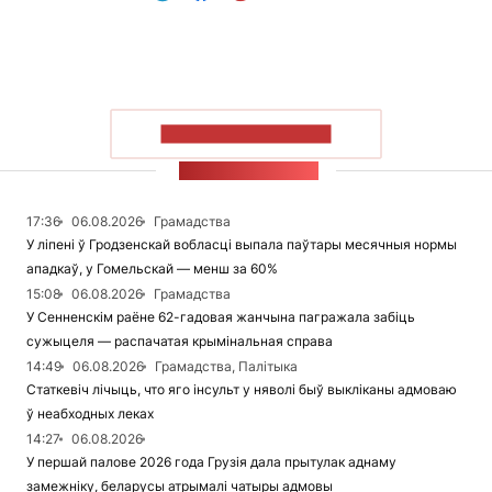
ПАКАЗАЦЬ БОЛЬШ
СТУЖКА НАВІН
17:36
06.08.2026
Грамадства
У ліпені ў Гродзенскай вобласці выпала паўтары месячныя нормы
ападкаў, у Гомельскай — менш за 60%
15:08
06.08.2026
Грамадства
У Сенненскім раёне 62-гадовая жанчына пагражала забіць
сужыцеля — распачатая крымінальная справа
14:49
06.08.2026
Грамадства, Палітыка
Статкевіч лічыць, что яго інсульт у няволі быў выкліканы адмоваю
ў неабходных леках
14:27
06.08.2026
У першай палове 2026 года Грузія дала прытулак аднаму
замежніку, беларусы атрымалі чатыры адмовы