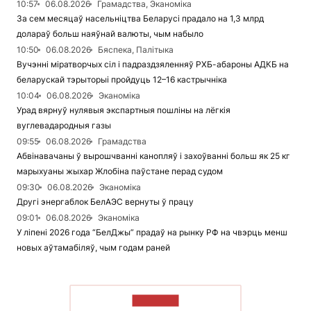
10:57
06.08.2026
Грамадства, Эканоміка
За сем месяцаў насельніцтва Беларусі прадало на 1,3 млрд
долараў больш наяўнай валюты, чым набыло
10:50
06.08.2026
Бяспека, Палітыка
Вучэнні міратворчых сіл і падраздзяленняў РХБ-абароны АДКБ на
беларускай тэрыторыі пройдуць 12–16 кастрычніка
10:04
06.08.2026
Эканоміка
Урад вярнуў нулявыя экспартныя пошліны на лёгкія
вуглевадародныя газы
09:55
06.08.2026
Грамадства
Абвінавачаны ў вырошчванні канопляў і захоўванні больш як 25 кг
марыхуаны жыхар Жлобіна паўстане перад судом
09:30
06.08.2026
Эканоміка
Другі энергаблок БелАЭС вернуты ў працу
09:01
06.08.2026
Эканоміка
У ліпені 2026 года “БелДжы” прадаў на рынку РФ на чвэрць менш
новых аўтамабіляў, чым годам раней
ЧЫТАЦЬ