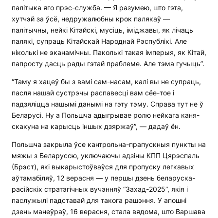
палітыка яго прэс-служба. — Я разумею, што гэта,
хутчэй за ўсё, недружалюбны крок палякаў —
палітычны, нейкі Кітайскі, мусіць, іміджавы, як лічаць
палякі, супраць Кітайскай Народнай Рэспублікі. Але
ніколькі не эканамічны. Паколькі такая імперыя, як Кітай,
папросту дасць рады гэтай праблеме. Але тэма гучыць”.
“Таму я хацеў бы з вамі сам-насам, калі вы не супраць,
пасля нашай сустрэчы распавесці вам сёе-тое і
падзяліцца нашымі данымі на гэту тэму. Справа тут не ў
Беларусі. Ну а Польшча адыгрывае ролю нейкага каня-
скакуна на карысць іншых дзяржаў”, — дадаў ён.
Польшча закрыла ўсе кантрольна-прапускныя пункты на
мяжы з Беларуссю, уключаючы адзіны КПП Цярэспаль
(Брэст), які выкарыстоўваўся для пропуску легкавых
аўтамабіляў, 12 верасня — у першы дзень беларуска-
расійскіх стратэгічных вучэнняў “Захад-2025”, якія і
паслужылі падставай для такога рашэння. У апошні
дзень манеўраў, 16 верасня, стала вядома, што Варшава