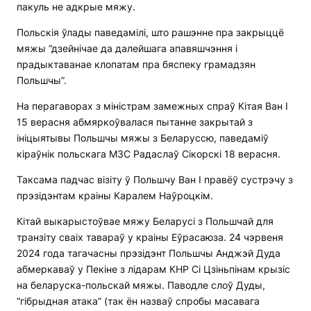
пакуль не адкрые мяжу.
Польскія ўлады паведамілі, што рашэнне пра закрыццё
мяжы “дзейнічае да далейшага апавяшчэння і
прадыктаванае клопатам пра бяспеку грамадзян
Польшчы”.
На перагаворах з міністрам замежных спраў Кітая Ван І
15 верасня абмяркоўвалася пытанне закрытай з
ініцыятывы Польшчы мяжы з Беларуссю, паведаміў
кіраўнік польскага МЗС Радаслаў Сікорскі 18 верасня.
Таксама падчас візіту ў Польшчу Ван І правёў сустрэчу з
прэзідэнтам краіны Каралем Наўроцкім.
Кітай выкарыстоўвае мяжу Беларусі з Польшчай для
транзіту сваіх тавараў у краіны Еўрасаюза. 24 чэрвеня
2024 года тагачасны прэзідэнт Польшчы Анджэй Дуда
абмеркаваў у Пекіне з лідарам КНР Сі Цзіньпінам крызіс
на беларуска-польскай мяжы. Паводле слоў Дуды,
“гібрыдная атака” (так ён назваў спробы масавага