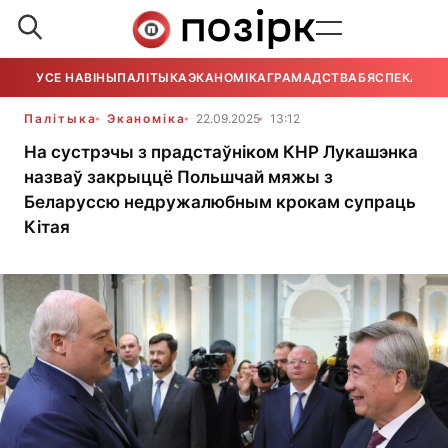
УСЕ НАВІНЫ
ПАЛІТЫКА
ЭКАНОМІКА
ГРАМАДСТВА
БЯСПЕКА
УСЕ
Палітыка
Эканоміка
22.09.2025
13:12
На сустрэчы з прадстаўніком КНР Лукашэнка
назваў закрыццё Польшчай мяжы з
Беларуссю недружалюбным крокам супраць
Кітая