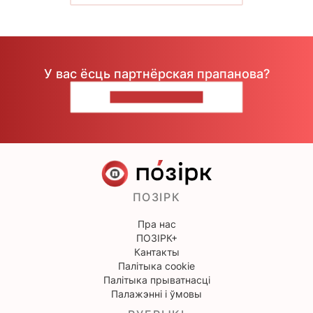
У вас ёсць партнёрская прапанова?
НАПІШЫЦЕ НАМ
ПОЗІРК
Пра нас
ПОЗІРК+
Кантакты
Палітыка cookie
Палітыка прыватнасці
Палажэнні і ўмовы