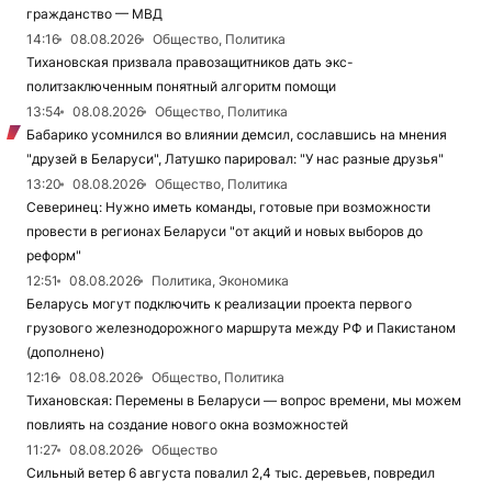
гражданство — МВД
14:16
08.08.2026
Общество, Политика
Тихановская призвала правозащитников дать экс-
политзаключенным понятный алгоритм помощи
13:54
08.08.2026
Общество, Политика
Бабарико усомнился во влиянии демсил, сославшись на мнения
"друзей в Беларуси", Латушко парировал: "У нас разные друзья"
13:20
08.08.2026
Общество, Политика
Северинец: Нужно иметь команды, готовые при возможности
провести в регионах Беларуси "от акций и новых выборов до
реформ"
12:51
08.08.2026
Политика, Экономика
Беларусь могут подключить к реализации проекта первого
грузового железнодорожного маршрута между РФ и Пакистаном
(дополнено)
12:16
08.08.2026
Общество, Политика
Тихановская: Перемены в Беларуси — вопрос времени, мы можем
повлиять на создание нового окна возможностей
11:27
08.08.2026
Общество
Сильный ветер 6 августа повалил 2,4 тыс. деревьев, повредил