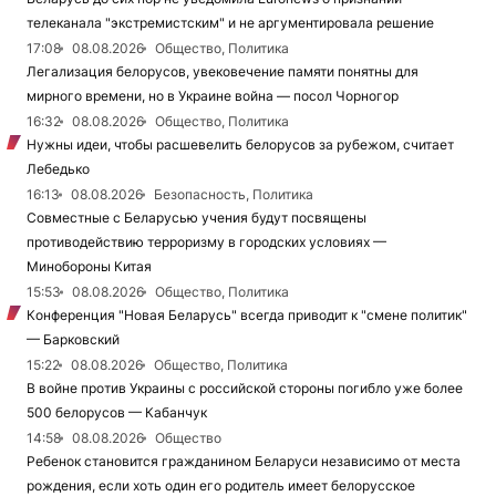
телеканала "экстремистским" и не аргументировала решение
17:08
08.08.2026
Общество, Политика
Легализация белорусов, увековечение памяти понятны для
мирного времени, но в Украине война — посол Чорногор
16:32
08.08.2026
Общество, Политика
Нужны идеи, чтобы расшевелить белорусов за рубежом, считает
Лебедько
16:13
08.08.2026
Безопасность, Политика
Совместные с Беларусью учения будут посвящены
противодействию терроризму в городских условиях —
Минобороны Китая
15:53
08.08.2026
Общество, Политика
Конференция "Новая Беларусь" всегда приводит к "смене политик"
— Барковский
15:22
08.08.2026
Общество, Политика
В войне против Украины с российской стороны погибло уже более
500 белорусов — Кабанчук
14:58
08.08.2026
Общество
Ребенок становится гражданином Беларуси независимо от места
рождения, если хоть один его родитель имеет белорусское