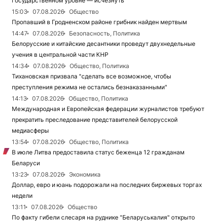
государственном уровне — исчезнуть
15:03
07.08.2026
Общество
Пропавший в Гродненском районе грибник найден мертвым
14:47
07.08.2026
Безопасность, Политика
Белорусские и китайские десантники проведут двухнедельные
учения в центральной части КНР
14:34
07.08.2026
Общество, Политика
Тихановская призвала "сделать все возможное, чтобы
преступления режима не остались безнаказанными"
14:13
07.08.2026
Общество, Политика
Международная и Европейская федерации журналистов требуют
прекратить преследование представителей белорусской
медиасферы
13:54
07.08.2026
Общество, Политика
В июле Литва предоставила статус беженца 12 гражданам
Беларуси
13:23
07.08.2026
Экономика
Доллар, евро и юань подорожали на последних биржевых торгах
недели
13:11
07.08.2026
Общество
По факту гибели слесаря на руднике "Беларуськалия" открыто