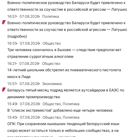
Военно-политическое руководство Беларуси будет привлечено к
ответственности за соучастие в российской агрессии — Латушко
16:57
07.08.2026
Политика
Военно-политическое руководство Беларуси будет привлечено к
ответственности за соучастие в российской агрессии — Латушко
(подробно)
16:35
07.08.2026
Общество
Три человека скончалось в Быхове — следствие предполагает
отравление суррогатным алкоголем
16:21
07.08.2026
Общество
14-летний школьник обстрелял из пневматического пистолета
киоск в Лиде
15:57
07.08.2026
Экономика
Беларусь пятый месяц подряд является аутсайдером в ЕАЭС по
динамике промпроизводства
15:49
07.08.2026
Общество, Политика
В “список экстремистов“ добавлено еще четыре человека
15:45
07.08.2026
Общество, Политика
ОПК: При сохранении нынешних тенденций белорусский язык
скоро может остаться только в небольших сообществах, а на