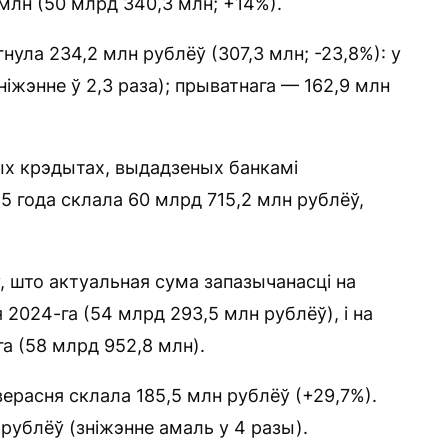
млн (50 млрд 340,3 млн; +14%).
ула 234,2 млн рублёў (307,3 млн; -23,8%): у
ніжэнне ў 2,3 раза); прыватнага — 162,9 млн
ых крэдытах, выдадзеных банкамі
 года склала 60 млрд 715,2 млн рублёў,
, што актуальная сума запазычанасці на
 2024-га (54 млрд 293,5 млн рублёў), і на
а (58 млрд 952,8 млн).
ерасня склала 185,5 млн рублёў (+29,7%).
 рублёў (зніжэнне амаль у 4 разы).