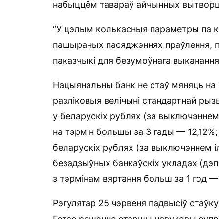
набыццём тавараў айчынных вытворц
“У цэлым колькасныя параметры па кр
пашыраных пасяджэннях праўлення, па
паказчыкі для безумоўнага выканання
Нацыянальны банк не стаў мяняць на 
разліковыя велічыні стандартнай рызы
у беларускіх рублях (за выключэнне
на тэрмін большы за 3 гады — 12,12%;
беларускіх рублях (за выключэннем і
безадзыўных банкаўскіх укладах (дэп
з тэрмінам вяртання больш за 1 год —
Рэгулятар 25 чэрвеня падвысіў стаўку
Гэтае рашэнне старшы навуковы супр