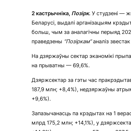
2 кастрычніка,
Позірк
.
У студзені — жн
Беларусі, выдалі арганізацыям крэды
больш, чым за аналагічны перыяд 202
праведзены
“Позіркам
”
аналіз звестак
На дзяржаўны сектар эканомікі прып
на прыватны — 69,6%.
Дзяржсектар за гэты час пракрэдытав
187,9 млн; +8,4%), недзяржаўны атры
+9,6%).
Запазычанасць па крэдытах на 1 верас
млрд 175,2 млн; +14,1%), у дзяржсект