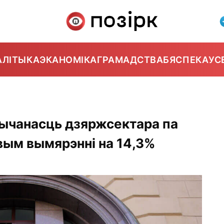
АЛІТЫКА
ЭКАНОМІКА
ГРАМАДСТВА
БЯСПЕКА
УС
азычанасць дзяржсектара па
вым вымярэнні на 14,3%