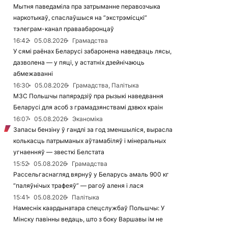
Мытня паведаміла пра затрыманне перавозчыка
наркотыкаў, спаслаўшыся на “экстрэмісцкі”
тэлеграм-канал праваабаронцаў
16:42
05.08.2026
Грамадства
У сямі раёнах Беларусі забаронена наведваць лясы,
дазволена — у пяці, у астатніх дзейнічаюць
абмежаванні
16:30
05.08.2026
Грамадства, Палітыка
МЗС Польшчы папярэдзіў пра рызыкі наведвання
Беларусі для асоб з грамадзянствамі дзвюх краін
16:07
05.08.2026
Эканоміка
Запасы бензіну ў гандлі за год зменшыліся, вырасла
колькасць патрыманых аўтамабіляў і мінеральных
угнаенняў — звесткі Белстата
15:52
05.08.2026
Грамадства
Рассельгаснагляд вярнуў у Беларусь амаль 900 кг
“паляўнічых трафеяў” — рагоў аленя і лася
15:41
05.08.2026
Палітыка
Намеснік каардынатара спецслужбаў Польшчы: У
Мінску павінны ведаць, што з боку Варшавы ім не