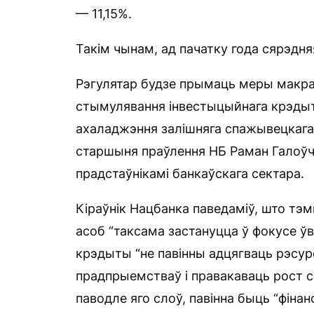
— 11,15%.
Такім чынам, ад пачатку года сярэдняя
Рэгулятар будзе прымаць меры макра
стымулявання інвестыцыйнага крэдыт
ахаладжэння залішняга спажывецкага п
старшыня праўлення НБ Раман Галоўча
прадстаўнікамі банкаўскага сектара.
Кіраўнік Нацбанка паведаміў, што тэ
асоб “таксама застануцца ў фокусе ўва
крэдыты “не павінны адцягваць рэсу
прадпрыемстваў і правакаваць рост с
паводле яго слоў, павінна быць “фіна