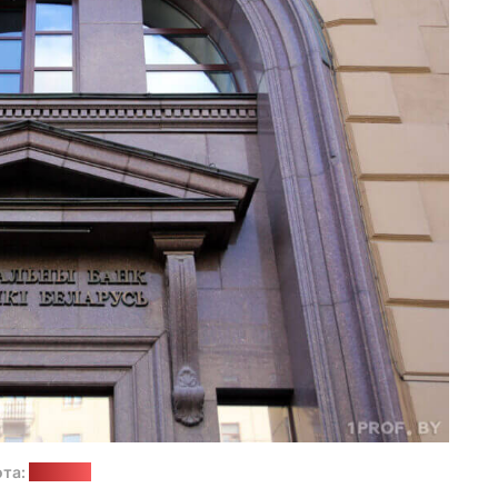
та:
1prof.by