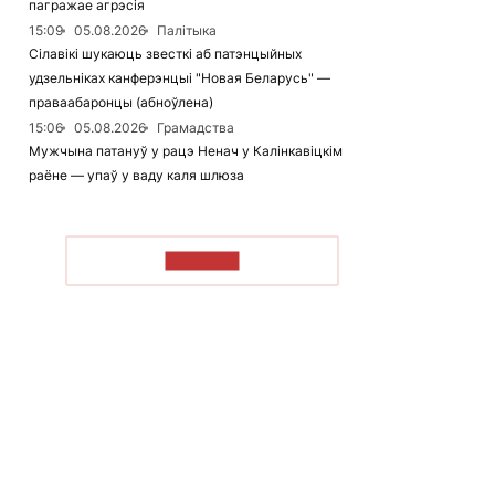
пагражае агрэсія
15:09
05.08.2026
Палітыка
Сілавікі шукаюць звесткі аб патэнцыйных
удзельніках канферэнцыі "Новая Беларусь" —
праваабаронцы (абноўлена)
15:06
05.08.2026
Грамадства
Мужчына патануў у рацэ Ненач у Калінкавіцкім
раёне — упаў у ваду каля шлюза
ЧЫТАЦЬ