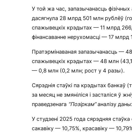
У той жа час, запазычанасць фізічных
дасягнула 28 млрд 501 млн рублёў (го
спажывецкіх крэдытах — 11 млрд 266,9
фінансаванне нерухомасці — 17 млрд 1
Пратэрмінаваная запазычанасць — 48,8
спажывецкіх крэдытах — 48 млн (43,1 
— 0,8 млн (0,2 млн; рост у 4 разы).
Сярэднія стаўкі па крэдытах банкаў (т
за месяц не змяніліся і засталіся ў жні
праведзенага
“Позіркам”
аналізу даны
У студзені 2025 года сярэдняя стаўка
сакавіку — 10,75%, красавіку — 10,79%