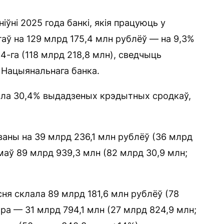
іўні 2025 года банкі, якія працуюць у
таў на 129 млрд 175,4 млн рублёў — на 9,3%
4-га (118 млрд 218,8 млн), сведчыць
 Нацыянальнага банка.
ала 30,4% выдадзеных крэдытных сродкаў,
аны на 39 млрд 236,1 млн рублёў (36 млрд
маў 89 млрд 939,3 млн (82 млрд 30,9 млн;
ня склала 89 млрд 181,6 млн рублёў (78
ара — 31 млрд 794,1 млн (27 млрд 824,9 млн;