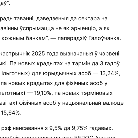
аў”.
эдытаванні, даведзеныя да сектара на
вінны ўспрымацца не як арыенцір, а як
 кожным банкам”, — папярэдзіў Галоўчанка.
кастрычнік 2025 года вызначаныя ў чэрвені
кі. Па новых крэдытах на тэрмін да 3 гадоў
м ільготных) для юрыдычных асоб — 13,24%,
 па новых крэдытах для фізічных асоб у
льготных) — 19,10%, па новых тэрміновых
азітах) фізічных асоб у нацыянальнай валюце
 15,64%.
 рэфінансавання з 9,5% да 9,75% гадавых.
ацоўнік даследчага цэнтра BEROC Анатоль