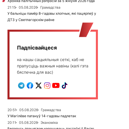
Хроніка палітычных рэпрэсій за 5 жніўня 2026 года
21:15
05.08.2026
Грамадства
У бальніцы памёр 8-гадовы хлопчык, які пацярпеў у
ДТЗ у Светлагорскім раёне
Падпісвайцеся
на нашы сацыяльныя сеткі, каб не
прапусціць важныя навіны (калі гэта
бяспечна для вас)
20:51
05.08.2026
Грамадства
У Магілёве патануў 14-гадовы падлетак
20:11
05.08.2026
Эканоміка
Беларусь працягвае нарошчваць пастаўкі ў Расію