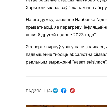
Харытончык назваў “эканамічна абгру
На яго думку, рашэнне Нацбанка “адпа
прыватнасці, яе перагрэву, інфляцыйн
яшчэ ў другой палове 2023 года”.
Эксперт звярнуў увагу на нязначнасц
падвышэнне “носіць абсалютна сімвалі
рэальным выражэнні “нават знізілася”
ПАДЗЯЛІЦЦА: