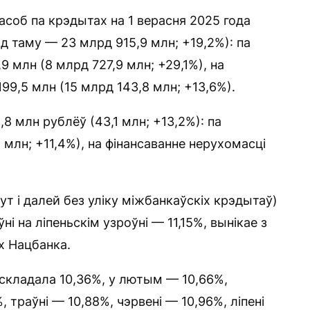
 асоб па крэдытах на 1 верасня 2025 года
д таму — 23 млрд 915,9 млн; +19,2%): па
 млн (8 млрд 727,9 млн; +29,1%), на
99,5 млн (15 млрд 143,8 млн; +13,6%).
 млн рублёў (43,1 млн; +13,2%): па
млн; +11,4%), на фінансаванне нерухомасці
ут і далей без уліку міжбанкаўскіх крэдытаў)
ўні на ліпеньскім узроўні — 11,15%, вынікае з
х Нацбанка.
 складала 10,36%, у лютым — 10,66%,
, траўні — 10,88%, чэрвені — 10,96%, ліпені