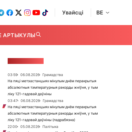
Увайсці
BE
Е АРТЫКУЛЫ
СТУЖКА НАВІН
03:59
06.08.2026
Грамадства
На пяці метэастанцыях мінулым днём перакрытыя
абсалютныя тэмпературныя рэкорды жніўня, у тым
ліку 121-гадовай даўніны
03:47
06.08.2026
Грамадства
На пяці метэастанцыях мінулым днём перакрытыя
абсалютныя тэмпературныя рэкорды жніўня, у тым
ліку 121-гадовай даўніны (падрабязна)
22:00
05.08.2026
Палітыка