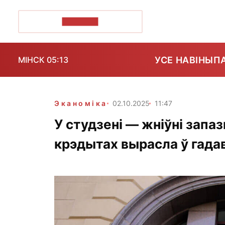
ПОЗІРК+
УСЕ НАВІНЫ
П
МІНСК 05:13
Эканоміка
02.10.2025
11:47
У студзені — жніўні зап
крэдытах вырасла ў гада