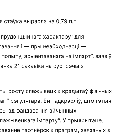
 стаўка вырасла на 0,79 п.п.
прудэнцыйнага характару “для
авання і — пры неабходнасці —
опыту, арыентаванага на імпарт”, заявіў
нка 21 сакавіка на сустрэчы з
мпы росту спажывецкіх крэдытаў фізічных
гі” рэгулятара. Ён падкрэсліў, што гэтыя
рсы ад фандавання айчынных
пажывецкага імпарту”. У прыярытэце,
нсаванне партнёрскіх праграм, звязаных з