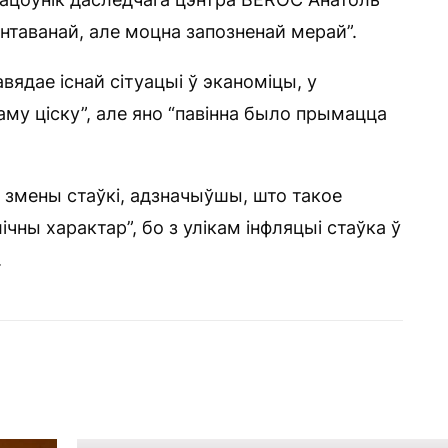
нтаванай, але моцна запозненай мерай”.
вядае існай сітуацыі ў эканоміцы, у
аму ціску”, але яно “павінна было прымацца
ь змены стаўкі, адзначыўшы, што такое
чны характар”, бо з улікам інфляцыі стаўка ў
.