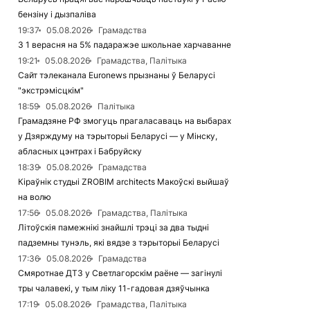
бензіну і дызпаліва
19:37
05.08.2026
Грамадства
З 1 верасня на 5% падаражэе школьнае харчаванне
19:21
05.08.2026
Грамадства, Палітыка
Сайт тэлеканала Euronews прызнаны ў Беларусі
"экстрэмісцкім"
18:59
05.08.2026
Палітыка
Грамадзяне РФ змогуць прагаласаваць на выбарах
у Дзярждуму на тэрыторыі Беларусі — у Мінску,
абласных цэнтрах і Бабруйску
18:39
05.08.2026
Грамадства
Кіраўнік студыі ZROBIM architects Макоўскі выйшаў
на волю
17:56
05.08.2026
Грамадства, Палітыка
Літоўскія памежнікі знайшлі трэці за два тыдні
падземны тунэль, які вядзе з тэрыторыі Беларусі
17:36
05.08.2026
Грамадства
Смяротнае ДТЗ у Светлагорскім раёне — загінулі
тры чалавекі, у тым ліку 11-гадовая дзяўчынка
17:19
05.08.2026
Грамадства, Палітыка