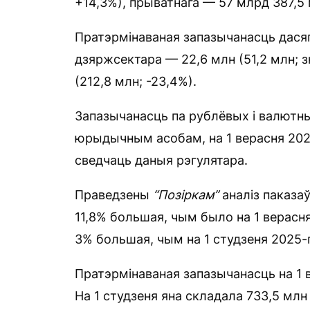
+14,3%), прыватнага — 57 млрд 387,5 
Пратэрмінаваная запазычанасць дасягн
дзяржсектара — 22,6 млн (51,2 млн; з
(212,8 млн; -23,4%).
Запазычанасць па рублёвых і валютн
юрыдычным асобам, на 1 верасня 2025
сведчаць даныя рэгулятара.
Праведзены
“Позіркам
”
аналіз паказаў
11,8% большая, чым было на 1 верасня
3% большая, чым на 1 студзеня 2025-г
Пратэрмінаваная запазычанасць на 1 в
На 1 студзеня яна складала 733,5 млн