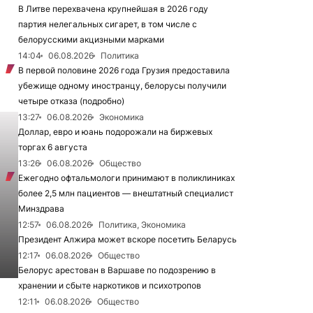
В Литве перехвачена крупнейшая в 2026 году
партия нелегальных сигарет, в том числе с
белорусскими акцизными марками
14:04
06.08.2026
Политика
В первой половине 2026 года Грузия предоставила
убежище одному иностранцу, белорусы получили
четыре отказа (подробно)
13:27
06.08.2026
Экономика
Доллар, евро и юань подорожали на биржевых
торгах 6 августа
13:26
06.08.2026
Общество
Ежегодно офтальмологи принимают в поликлиниках
более 2,5 млн пациентов — внештатный специалист
Минздрава
12:57
06.08.2026
Политика, Экономика
Президент Алжира может вскоре посетить Беларусь
12:17
06.08.2026
Общество
Белорус арестован в Варшаве по подозрению в
хранении и сбыте наркотиков и психотропов
12:11
06.08.2026
Общество