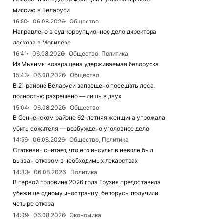
миссию в Беларуси
16:50
06.08.2026
Общество
Направлено в суд коррупционное дело директора
лесхоза в Могилеве
16:41
06.08.2026
Общество, Политика
Из Мьянмы возвращена удерживаемая белоруска
15:43
06.08.2026
Общество
В 21 районе Беларуси запрещено посещать леса,
полностью разрешено — лишь в двух
15:04
06.08.2026
Общество
В Сенненском районе 62-летняя женщина угрожала
убить сожителя — возбуждено уголовное дело
14:56
06.08.2026
Общество, Политика
Статкевич считает, что его инсульт в неволе был
вызван отказом в необходимых лекарствах
14:33
06.08.2026
Политика
В первой половине 2026 года Грузия предоставила
убежище одному иностранцу, белорусы получили
четыре отказа
14:09
06.08.2026
Экономика