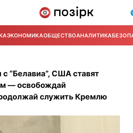
КА
ЭКОНОМИКА
ОБЩЕСТВО
АНАЛИТИКА
БЕЗОП
 с “Белавиа”, США ставят
ом — освобождай
продолжай служить Кремлю