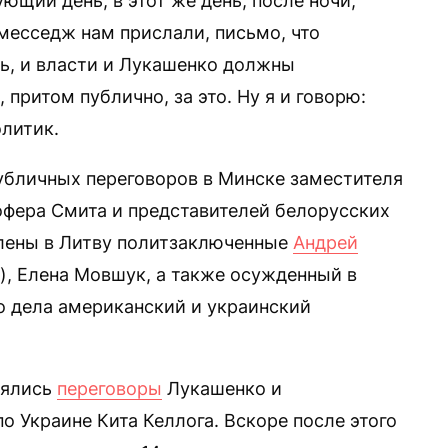
ющий день, в этот же день, после ночи,
месседж нам прислали, письмо, что
сь, и власти и Лукашенко должны
притом публично, за это. Ну я и говорю:
олитик.
публичных переговоров в Минске заместителя
фера Смита и представителей белорусских
лены в Литву политзаключенные
Андрей
), Елена Мовшук, а также осужденный в
о дела американский и украинский
оялись
переговоры
Лукашенко и
о Украине Кита Келлога. Вскоре после этого