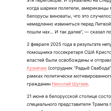
эти переговоры. И буквально на следу
когда шарики полетели, американцы 
белорусы виноваты, что это случило
немедленно извиниться перед Литвой, 
пошли нах… И так далее”, — сказал п
2 февраля 2025 года в результате не
помощника госсекретаря США Кристо
властей были освобождены и отправ
Кузнечик
(сотрудник “Радыё Свабода“
рамках политически мотивированног
гражданин
Николай Шугаев
.
21 июня в белорусской столице сост
специального представителя Трампа п