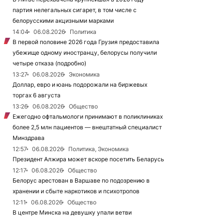
партия нелегальных сигарет, в том числе с
белорусскими акцизными марками
14:04
06.08.2026
Политика
В первой половине 2026 года Грузия предоставила
убежище одному иностранцу, белорусы получили
четыре отказа (подробно)
13:27
06.08.2026
Экономика
Доллар, евро и юань подорожали на биржевых
торгах 6 августа
13:26
06.08.2026
Общество
Ежегодно офтальмологи принимают в поликлиниках
более 2,5 млн пациентов — внештатный специалист
Минздрава
12:57
06.08.2026
Политика, Экономика
Президент Алжира может вскоре посетить Беларусь
12:17
06.08.2026
Общество
Белорус арестован в Варшаве по подозрению в
хранении и сбыте наркотиков и психотропов
12:11
06.08.2026
Общество
В центре Минска на девушку упали ветви