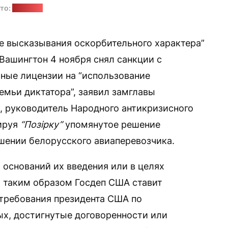
то:
"Позірк"
е высказывания оскорбительного характера”
Вашингтон 4 ноября снял санкции с
ьные лицензии на “использование
емьи диктатора”, заявил замглавы
, руководитель Народного антикризисного
ируя
“Позірку”
упомянутое решение
шении белорусского авиаперевозчика.
 оснований их введения или в целях
 таким образом Госдеп США ставит
требования президента США по
х, достигнутые договоренности или