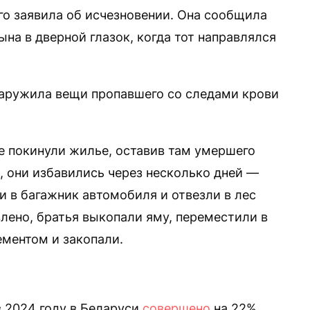
го заявила об исчезновении. Она сообщила
ына в дверной глазок, когда тот направлялся
наружила вещи пропавшего со следами крови
 покинули жилье, оставив там умершего
, они избавились через несколько дней —
и в багажник автомобиля и отвезли в лес
влено, братья выкопали яму, переместили в
цементом и закопали.
 2024 году в Беларуси
совершено
на 22%