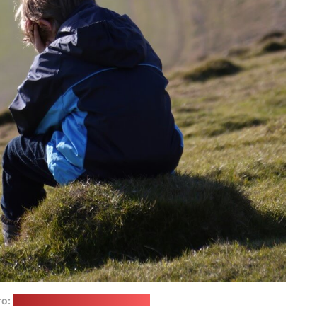
то:
Brett Jordan / unsplash.com