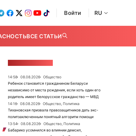
Войти
RU
АСНОСТЬ
ВСЕ СТАТЬИ
ЛЕНТА НОВОСТЕЙ
14:58
08.08.2026
Общество
Ребенок становится гражданином Беларуси
независимо от места рождения, если хоть один его
родитель имеет белорусское гражданство — МВД
14:16
08.08.2026
Общество, Политика
Тихановская призвала правозащитников дать экс-
политзаключенным понятный алгоритм помощи
13:54
08.08.2026
Общество, Политика
Бабарико усомнился во влиянии демсил,