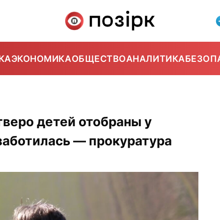
КА
ЭКОНОМИКА
ОБЩЕСТВО
АНАЛИТИКА
БЕЗОП
тверо детей отобраны у
 заботилась — прокуратура