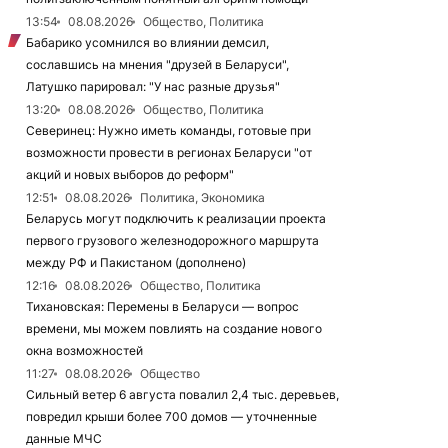
13:54
08.08.2026
Общество, Политика
Бабарико усомнился во влиянии демсил,
сославшись на мнения "друзей в Беларуси",
Латушко парировал: "У нас разные друзья"
13:20
08.08.2026
Общество, Политика
Северинец: Нужно иметь команды, готовые при
возможности провести в регионах Беларуси "от
акций и новых выборов до реформ"
12:51
08.08.2026
Политика, Экономика
Беларусь могут подключить к реализации проекта
первого грузового железнодорожного маршрута
между РФ и Пакистаном (дополнено)
12:16
08.08.2026
Общество, Политика
Тихановская: Перемены в Беларуси — вопрос
времени, мы можем повлиять на создание нового
окна возможностей
11:27
08.08.2026
Общество
Сильный ветер 6 августа повалил 2,4 тыс. деревьев,
повредил крыши более 700 домов — уточненные
данные МЧС