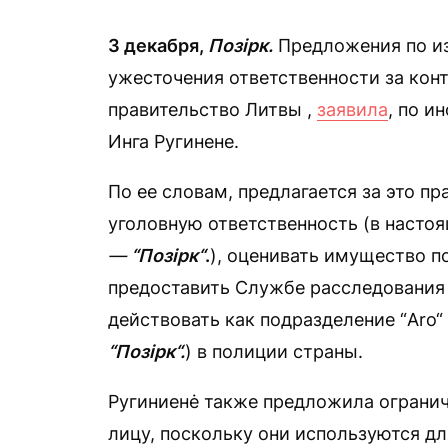
3 декабря,
Позірк.
Предложения по и
ужесточения ответственности за конт
правительство Литвы ,
заявила
, по и
Инга Ругинене.
По ее словам, предлагается за это п
уголовную ответственность (в насто
—
“Позірк“
.
), оценивать имущество п
предоставить Службе расследования
действовать как подразделение “Aro
“Позірк“.
) в полиции страны.
Ругиниенė также предложила ограни
лицу, поскольку они используются дл