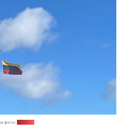
ое фото:
"Позірк"