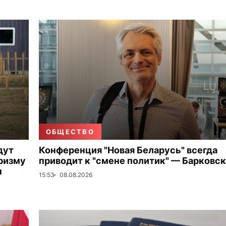
ОБЩЕСТВО
дут
Конференция "Новая Беларусь" всегда
ризму
приводит к "смене политик" — Барковс
ы
15:53
08.08.2026