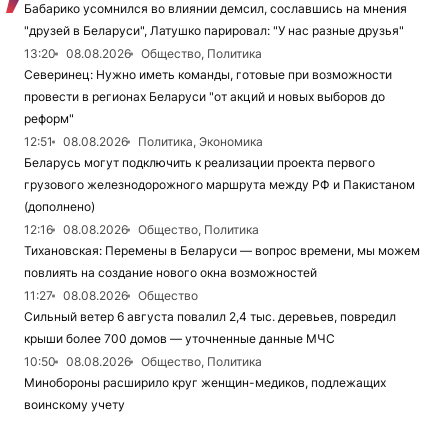
Бабарико усомнился во влиянии демсил, сославшись на мнения
"друзей в Беларуси", Латушко парировал: "У нас разные друзья"
13:20
08.08.2026
Общество, Политика
Северинец: Нужно иметь команды, готовые при возможности
провести в регионах Беларуси "от акций и новых выборов до
реформ"
12:51
08.08.2026
Политика, Экономика
Беларусь могут подключить к реализации проекта первого
грузового железнодорожного маршрута между РФ и Пакистаном
(дополнено)
12:16
08.08.2026
Общество, Политика
Тихановская: Перемены в Беларуси — вопрос времени, мы можем
повлиять на создание нового окна возможностей
11:27
08.08.2026
Общество
Сильный ветер 6 августа повалил 2,4 тыс. деревьев, повредил
крыши более 700 домов — уточненные данные МЧС
10:50
08.08.2026
Общество, Политика
Минобороны расширило круг женщин-медиков, подлежащих
воинскому учету