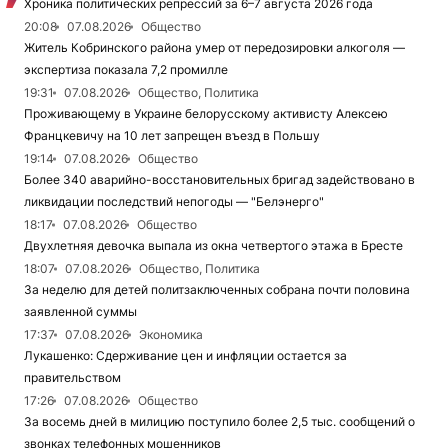
Хроника политических репрессий за 6–7 августа 2026 года
20:08
07.08.2026
Общество
Житель Кобринского района умер от передозировки алкоголя —
экспертиза показала 7,2 промилле
19:31
07.08.2026
Общество, Политика
Проживающему в Украине белорусскому активисту Алексею
Францкевичу на 10 лет запрещен въезд в Польшу
19:14
07.08.2026
Общество
Более 340 аварийно-восстановительных бригад задействовано в
ликвидации последствий непогоды — "Белэнерго"
18:17
07.08.2026
Общество
Двухлетняя девочка выпала из окна четвертого этажа в Бресте
18:07
07.08.2026
Общество, Политика
За неделю для детей политзаключенных собрана почти половина
заявленной суммы
17:37
07.08.2026
Экономика
Лукашенко: Сдерживание цен и инфляции остается за
правительством
17:26
07.08.2026
Общество
За восемь дней в милицию поступило более 2,5 тыс. сообщений о
звонках телефонных мошенников