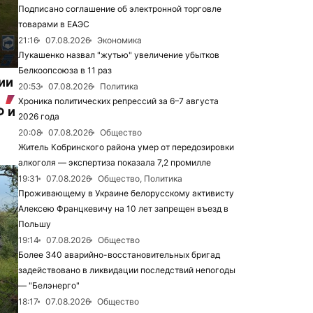
Подписано соглашение об электронной торговле
товарами в ЕАЭС
21:16
07.08.2026
Экономика
Лукашенко назвал "жутью" увеличение убытков
Белкоопсоюза в 11 раз
ии
20:53
07.08.2026
Политика
Хроника политических репрессий за 6–7 августа
Ф и
2026 года
20:08
07.08.2026
Общество
Житель Кобринского района умер от передозировки
алкоголя — экспертиза показала 7,2 промилле
19:31
07.08.2026
Общество, Политика
Проживающему в Украине белорусскому активисту
Алексею Францкевичу на 10 лет запрещен въезд в
Польшу
19:14
07.08.2026
Общество
Более 340 аварийно-восстановительных бригад
задействовано в ликвидации последствий непогоды
— "Белэнерго"
18:17
07.08.2026
Общество