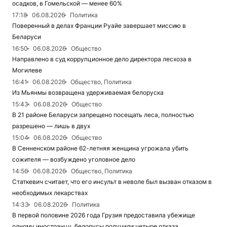
осадков, в Гомельской — менее 60%
17:18
06.08.2026
Политика
Поверенный в делах Франции Руайе завершает миссию в
Беларуси
16:50
06.08.2026
Общество
Направлено в суд коррупционное дело директора лесхоза в
Могилеве
16:41
06.08.2026
Общество, Политика
Из Мьянмы возвращена удерживаемая белоруска
15:43
06.08.2026
Общество
В 21 районе Беларуси запрещено посещать леса, полностью
разрешено — лишь в двух
15:04
06.08.2026
Общество
В Сенненском районе 62-летняя женщина угрожала убить
сожителя — возбуждено уголовное дело
14:56
06.08.2026
Общество, Политика
Статкевич считает, что его инсульт в неволе был вызван отказом в
необходимых лекарствах
14:33
06.08.2026
Политика
В первой половине 2026 года Грузия предоставила убежище
одному иностранцу, белорусы получили четыре отказа