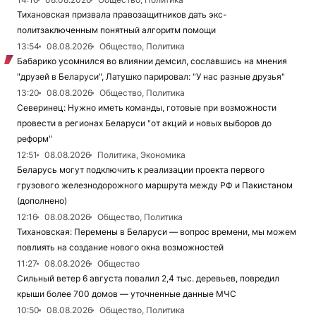
Тихановская призвала правозащитников дать экс-
политзаключенным понятный алгоритм помощи
13:54
08.08.2026
Общество, Политика
Бабарико усомнился во влиянии демсил, сославшись на мнения
"друзей в Беларуси", Латушко парировал: "У нас разные друзья"
13:20
08.08.2026
Общество, Политика
Северинец: Нужно иметь команды, готовые при возможности
провести в регионах Беларуси "от акций и новых выборов до
реформ"
12:51
08.08.2026
Политика, Экономика
Беларусь могут подключить к реализации проекта первого
грузового железнодорожного маршрута между РФ и Пакистаном
(дополнено)
12:16
08.08.2026
Общество, Политика
Тихановская: Перемены в Беларуси — вопрос времени, мы можем
повлиять на создание нового окна возможностей
11:27
08.08.2026
Общество
Сильный ветер 6 августа повалил 2,4 тыс. деревьев, повредил
крыши более 700 домов — уточненные данные МЧС
10:50
08.08.2026
Общество, Политика