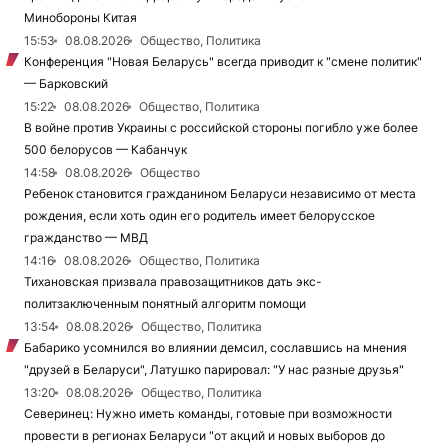
Минобороны Китая
15:53
08.08.2026
Общество, Политика
Конференция "Новая Беларусь" всегда приводит к "смене политик"
— Барковский
15:22
08.08.2026
Общество, Политика
В войне против Украины с российской стороны погибло уже более
500 белорусов — Кабанчук
14:58
08.08.2026
Общество
Ребенок становится гражданином Беларуси независимо от места
рождения, если хоть один его родитель имеет белорусское
гражданство — МВД
14:16
08.08.2026
Общество, Политика
Тихановская призвала правозащитников дать экс-
политзаключенным понятный алгоритм помощи
13:54
08.08.2026
Общество, Политика
Бабарико усомнился во влиянии демсил, сославшись на мнения
"друзей в Беларуси", Латушко парировал: "У нас разные друзья"
13:20
08.08.2026
Общество, Политика
Северинец: Нужно иметь команды, готовые при возможности
провести в регионах Беларуси "от акций и новых выборов до