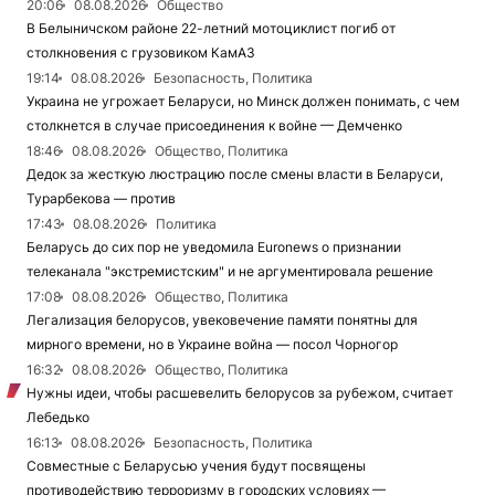
20:06
08.08.2026
Общество
В Белыничском районе 22-летний мотоциклист погиб от
столкновения с грузовиком КамАЗ
19:14
08.08.2026
Безопасность, Политика
Украина не угрожает Беларуси, но Минск должен понимать, с чем
столкнется в случае присоединения к войне — Демченко
18:46
08.08.2026
Общество, Политика
Дедок за жесткую люстрацию после смены власти в Беларуси,
Турарбекова — против
17:43
08.08.2026
Политика
Беларусь до сих пор не уведомила Euronews о признании
телеканала "экстремистским" и не аргументировала решение
17:08
08.08.2026
Общество, Политика
Легализация белорусов, увековечение памяти понятны для
мирного времени, но в Украине война — посол Чорногор
16:32
08.08.2026
Общество, Политика
Нужны идеи, чтобы расшевелить белорусов за рубежом, считает
Лебедько
16:13
08.08.2026
Безопасность, Политика
Совместные с Беларусью учения будут посвящены
противодействию терроризму в городских условиях —