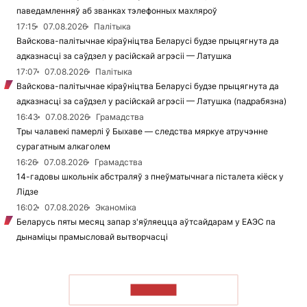
паведамленняў аб званках тэлефонных махляроў
17:15
07.08.2026
Палітыка
Вайскова-палітычнае кіраўніцтва Беларусі будзе прыцягнута да
адказнасці за саўдзел у расійскай агрэсіі — Латушка
17:07
07.08.2026
Палітыка
Вайскова-палітычнае кіраўніцтва Беларусі будзе прыцягнута да
адказнасці за саўдзел у расійскай агрэсіі — Латушка (падрабязна)
16:43
07.08.2026
Грамадства
Тры чалавекі памерлі ў Быхаве — следства мяркуе атручэнне
сурагатным алкаголем
16:26
07.08.2026
Грамадства
14-гадовы школьнік абстраляў з пнеўматычнага пісталета кіёск у
Лідзе
16:02
07.08.2026
Эканоміка
Беларусь пяты месяц запар з'яўляецца аўтсайдарам у ЕАЭС па
дынаміцы прамысловай вытворчасці
ЧЫТАЦЬ