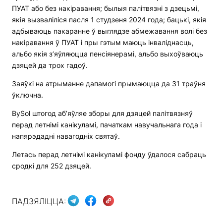
ПУАТ або без накіравання; былыя палітвязні з дзецьмі,
якія вызваліліся пасля 1 студзеня 2024 года; бацькі, якія
адбываюць пакаранне ў выглядзе абмежавання волі без
накіравання ў ПУАТ і пры гэтым маюць інваліднасць,
альбо якія з’яўляюцца пенсіянерамі, альбо выхоўваюць
дзяцей да трох гадоў.
Заяўкі на атрыманне дапамогі прымаюцца да 31 траўня
ўключна.
BySol штогод аб’яўляе зборы для дзяцей палітвязняў
перад летнімі канікуламі, пачаткам навучальнага года і
напярэдадні навагодніх святаў.
Летась перад летнімі канікуламі фонду ўдалося сабраць
сродкі для 252 дзяцей.
ПАДЗЯЛІЦЦА: