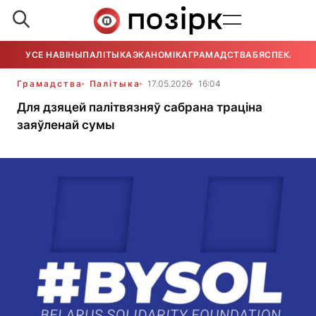
УСЕ НАВІНЫ
ПАЛІТЫКА
ЭКАНОМІКА
ГРАМАДСТВА
БЯСПЕКА
УСЕ
Грамадства
Палітыка
17.05.2026
16:04
Для дзяцей палітвязняў сабрана траціна
заяўленай сумы