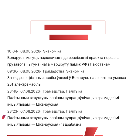
ПАКАЗАЦЬ БОЛЬШ
СТУЖКА НАВІН
10:04
08.08.2026
Эканоміка
Беларусь могуць падключыць да рэалізацыі праекта першага
грузавога чыгуначнага маршруту паміж РФ і Пакістанам
09:36
08.08.2026
Грамадства, Эканоміка
За тыдзень фізічныя асобы ўвезлі ў Беларусь на льготных умовах
251 электрамабіль
23:48
07.08.2026
Грамадства, Палітыка
Палітычныя структуры павінны супрацоўнічаць з грамадскімі
ініцыятывамі — Ціханоўская
23:23
07.08.2026
Грамадства, Палітыка
Палітычныя структуры павінны супрацоўнічаць з грамадскімі
ініцыятывамі — Ціханоўская (падрабязна)