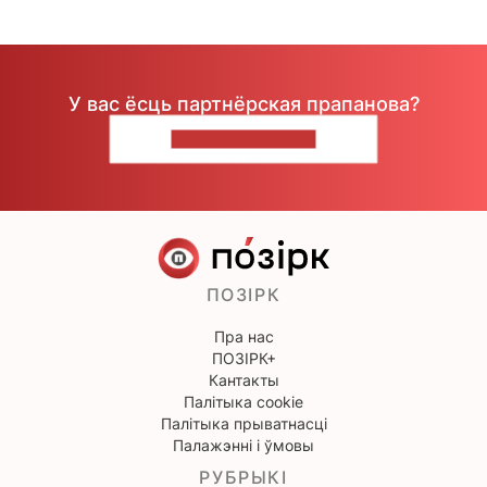
У вас ёсць партнёрская прапанова?
НАПІШЫЦЕ НАМ
ПОЗІРК
Пра нас
ПОЗІРК+
Кантакты
Палітыка cookie
Палітыка прыватнасці
Палажэнні і ўмовы
РУБРЫКІ