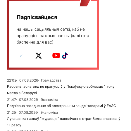
Падпісвайцеся
на нашы сацыяльныя сеткі, каб не
прапусціць важныя навіны (калі гэта
бяспечна для вас)
22:02
07.08.2026
Грамадства
Рассельгаснагляд не прапусціў у Пскоўскую вобласць 1 тону
масла з Беларусі
21:47
07.08.2026
Эканоміка
Падпісана пагадненне аб электронным гандлі таварамі ў ЕАЭС
21:25
07.08.2026
Эканоміка
Лукашэнка назваў “жудасцю” павелічэнне страт Белкаапсаюза ў
11 разоў