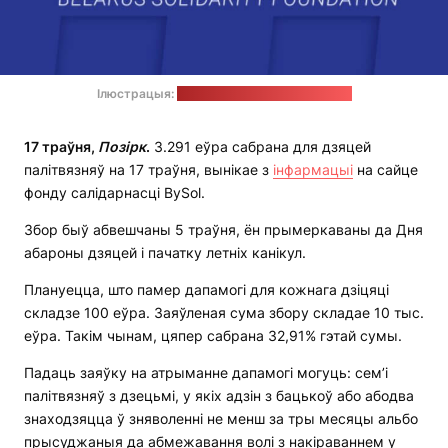
Ілюстрацыя:
старонка BySol у "Фэйсбуку"
17 траўня,
Позірк
.
3.291 еўра сабрана для дзяцей
палітвязняў на 17 траўня, вынікае з
інфармацыі
на сайце
фонду салідарнасці BySol.
Збор быў абвешчаны 5 траўня, ён прымеркаваны да Дня
абароны дзяцей і пачатку летніх канікул.
Плануецца, што памер дапамогі для кожнага дзіцяці
складзе 100 еўра. Заяўленая сума збору складае 10 тыс.
еўра. Такім чынам, цяпер сабрана 32,91% гэтай сумы.
Падаць заяўку на атрыманне дапамогі могуць: сем’і
палітвязняў з дзецьмі, у якіх адзін з бацькоў або абодва
знаходзяцца ў зняволенні не менш за тры месяцы альбо
прысуджаныя да абмежавання волі з накіраваннем у