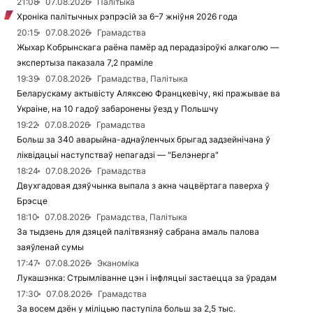
21:08
07.08.2026
Палітыка
Хроніка палітычных рэпрэсій за 6–7 жніўня 2026 года
20:15
07.08.2026
Грамадства
Жыхар Кобрынскага раёна памёр ад перадазіроўкі алкаголю —
экспертыза паказала 7,2 праміле
19:39
07.08.2026
Грамадства, Палітыка
Беларускаму актывісту Аляксею Францкевічу, які пражывае ва
Украіне, на 10 гадоў забаронены ўезд у Польшчу
19:22
07.08.2026
Грамадства
Больш за 340 аварыйна-аднаўленчых брыгад задзейнічана ў
ліквідацыі наступстваў непагадзі — "Белэнерга"
18:24
07.08.2026
Грамадства
Двухгадовая дзяўчынка выпала з акна чацвёртага паверха ў
Брэсце
18:10
07.08.2026
Грамадства, Палітыка
За тыдзень для дзяцей палітвязняў сабрана амаль палова
заяўленай сумы
17:47
07.08.2026
Эканоміка
Лукашэнка: Стрымліванне цэн і інфляцыі застаецца за ўрадам
17:30
07.08.2026
Грамадства
За восем дзён у міліцыю паступіла больш за 2,5 тыс.