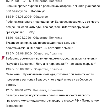
15:22
08.08.2026
Общество, Политика
В войне против Украины с российской стороны погибло уже более
500 белорусов — Кабанчук
14:58
08.08.2026
Общество
Ребенок становится гражданином Беларуси независимо от места
рождения, если хоть один его родитель имеет белорусское
гражданство — МВД
14:16
08.08.2026
Общество, Политика
Тихановская призвала правозащитников дать экс-
политзаключенным понятный алгоритм помощи
13:54
08.08.2026
Общество, Политика
Бабарико усомнился во влиянии демсил, сославшись на мнения
"друзей в Беларуси", Латушко парировал: "У нас разные друзья"
13:20
08.08.2026
Общество, Политика
Северинец: Нужно иметь команды, готовые при возможности
провести в регионах Беларуси "от акций и новых выборов до
реформ"
12:51
08.08.2026
Политика, Экономика
Беларусь могут подключить к реализации проекта первого
грузового железнодорожного маршрута между РФ и Пакистаном
(дополнено)