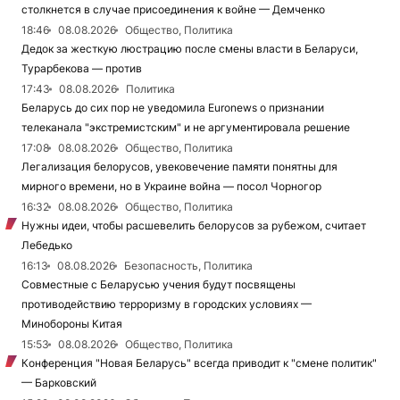
столкнется в случае присоединения к войне — Демченко
18:46
08.08.2026
Общество, Политика
Дедок за жесткую люстрацию после смены власти в Беларуси,
Турарбекова — против
17:43
08.08.2026
Политика
Беларусь до сих пор не уведомила Euronews о признании
телеканала "экстремистским" и не аргументировала решение
17:08
08.08.2026
Общество, Политика
Легализация белорусов, увековечение памяти понятны для
мирного времени, но в Украине война — посол Чорногор
16:32
08.08.2026
Общество, Политика
Нужны идеи, чтобы расшевелить белорусов за рубежом, считает
Лебедько
16:13
08.08.2026
Безопасность, Политика
Совместные с Беларусью учения будут посвящены
противодействию терроризму в городских условиях —
Минобороны Китая
15:53
08.08.2026
Общество, Политика
Конференция "Новая Беларусь" всегда приводит к "смене политик"
— Барковский