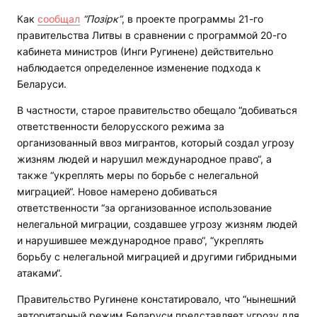
Как
сообщал
“Позірк“
, в проекте программы 21-го
правительства Литвы в сравнении с программой 20-го
кабинета министров (Инги Ругинене) действительно
наблюдается определенное изменение подхода к
Беларуси.
В частности, старое правительство обещало “добиваться
ответственности белорусского режима за
организованный ввоз мигрантов, который создал угрозу
жизням людей и нарушил международное право“, а
также “укреплять меры по борьбе с нелегальной
миграцией“. Новое намерено добиваться
ответственности “за организованное использование
нелегальной миграции, создавшее угрозу жизням людей
и нарушившее международное право“, “укреплять
борьбу с нелегальной миграцией и другими гибридными
атаками“.
Правительство Ругинене констатировало, что “нынешний
авторитарный режим Беларуси представляет угрозу для