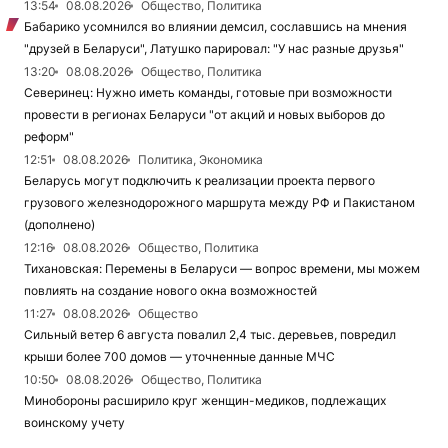
13:54
08.08.2026
Общество, Политика
Бабарико усомнился во влиянии демсил, сославшись на мнения
"друзей в Беларуси", Латушко парировал: "У нас разные друзья"
13:20
08.08.2026
Общество, Политика
Северинец: Нужно иметь команды, готовые при возможности
провести в регионах Беларуси "от акций и новых выборов до
реформ"
12:51
08.08.2026
Политика, Экономика
Беларусь могут подключить к реализации проекта первого
грузового железнодорожного маршрута между РФ и Пакистаном
(дополнено)
12:16
08.08.2026
Общество, Политика
Тихановская: Перемены в Беларуси — вопрос времени, мы можем
повлиять на создание нового окна возможностей
11:27
08.08.2026
Общество
Сильный ветер 6 августа повалил 2,4 тыс. деревьев, повредил
крыши более 700 домов — уточненные данные МЧС
10:50
08.08.2026
Общество, Политика
Минобороны расширило круг женщин-медиков, подлежащих
воинскому учету