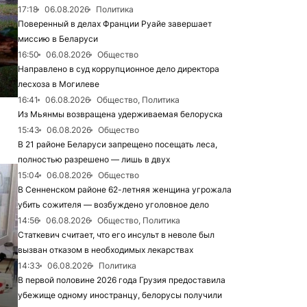
17:18
06.08.2026
Политика
Поверенный в делах Франции Руайе завершает
миссию в Беларуси
16:50
06.08.2026
Общество
Направлено в суд коррупционное дело директора
лесхоза в Могилеве
16:41
06.08.2026
Общество, Политика
Из Мьянмы возвращена удерживаемая белоруска
15:43
06.08.2026
Общество
В 21 районе Беларуси запрещено посещать леса,
полностью разрешено — лишь в двух
15:04
06.08.2026
Общество
В Сенненском районе 62-летняя женщина угрожала
убить сожителя — возбуждено уголовное дело
14:56
06.08.2026
Общество, Политика
Статкевич считает, что его инсульт в неволе был
вызван отказом в необходимых лекарствах
14:33
06.08.2026
Политика
В первой половине 2026 года Грузия предоставила
убежище одному иностранцу, белорусы получили