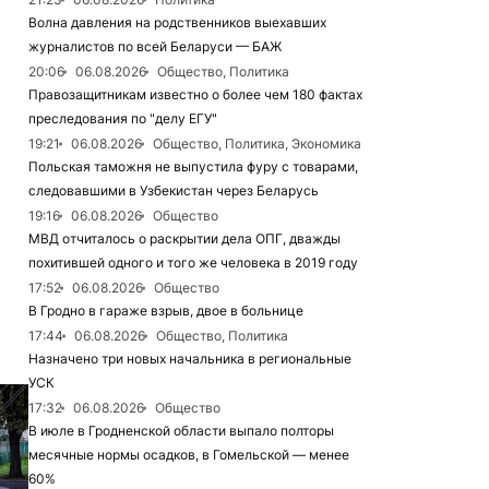
Волна давления на родственников выехавших
журналистов по всей Беларуси — БАЖ
20:06
06.08.2026
Общество, Политика
Правозащитникам известно о более чем 180 фактах
преследования по "делу ЕГУ"
19:21
06.08.2026
Общество, Политика, Экономика
Польская таможня не выпустила фуру с товарами,
следовавшими в Узбекистан через Беларусь
19:16
06.08.2026
Общество
МВД отчиталось о раскрытии дела ОПГ, дважды
похитившей одного и того же человека в 2019 году
17:52
06.08.2026
Общество
В Гродно в гараже взрыв, двое в больнице
17:44
06.08.2026
Общество, Политика
Назначено три новых начальника в региональные
УСК
17:32
06.08.2026
Общество
В июле в Гродненской области выпало полторы
месячные нормы осадков, в Гомельской — менее
60%