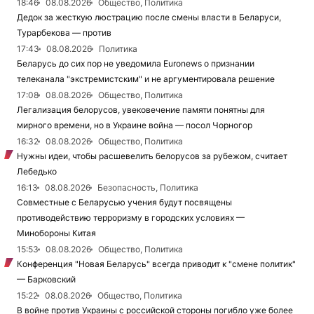
18:46
08.08.2026
Общество, Политика
Дедок за жесткую люстрацию после смены власти в Беларуси,
Турарбекова — против
17:43
08.08.2026
Политика
Беларусь до сих пор не уведомила Euronews о признании
телеканала "экстремистским" и не аргументировала решение
17:08
08.08.2026
Общество, Политика
Легализация белорусов, увековечение памяти понятны для
мирного времени, но в Украине война — посол Чорногор
16:32
08.08.2026
Общество, Политика
Нужны идеи, чтобы расшевелить белорусов за рубежом, считает
Лебедько
16:13
08.08.2026
Безопасность, Политика
Совместные с Беларусью учения будут посвящены
противодействию терроризму в городских условиях —
Минобороны Китая
15:53
08.08.2026
Общество, Политика
Конференция "Новая Беларусь" всегда приводит к "смене политик"
— Барковский
15:22
08.08.2026
Общество, Политика
В войне против Украины с российской стороны погибло уже более