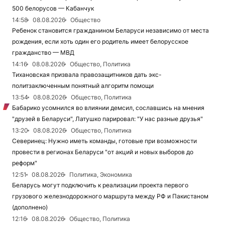
500 белорусов — Кабанчук
14:58
08.08.2026
Общество
Ребенок становится гражданином Беларуси независимо от места
рождения, если хоть один его родитель имеет белорусское
гражданство — МВД
14:16
08.08.2026
Общество, Политика
Тихановская призвала правозащитников дать экс-
политзаключенным понятный алгоритм помощи
13:54
08.08.2026
Общество, Политика
Бабарико усомнился во влиянии демсил, сославшись на мнения
"друзей в Беларуси", Латушко парировал: "У нас разные друзья"
13:20
08.08.2026
Общество, Политика
Северинец: Нужно иметь команды, готовые при возможности
провести в регионах Беларуси "от акций и новых выборов до
реформ"
12:51
08.08.2026
Политика, Экономика
Беларусь могут подключить к реализации проекта первого
грузового железнодорожного маршрута между РФ и Пакистаном
(дополнено)
12:16
08.08.2026
Общество, Политика