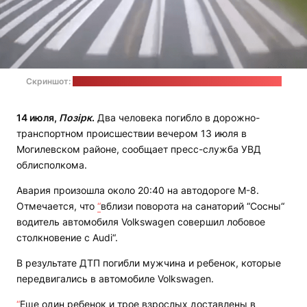
Скриншот:
телеграм-канал УВД Могилевского облисполкома
14 июля,
Позірк
.
Два человека погибло в дорожно-
транспортном происшествии вечером 13 июля в
Могилевском районе, сообщает пресс-служба УВД
облисполкома.
Авария произошла около 20:40 на автодороге М-8.
Отмечается, что
“
вблизи поворота на санаторий “Сосны“
водитель автомобиля Volkswagen совершил лобовое
столкновение с Audi“.
В результате ДТП погибли мужчина и ребенок, которые
передвигались в автомобиле Volkswagen.
“
Еще один ребенок и трое взрослых доставлены в