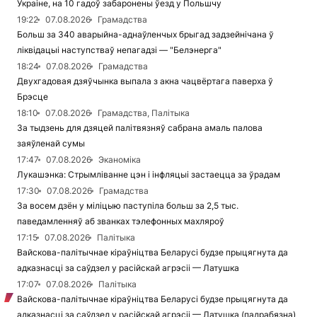
Украіне, на 10 гадоў забаронены ўезд у Польшчу
19:22
07.08.2026
Грамадства
Больш за 340 аварыйна-аднаўленчых брыгад задзейнічана ў
ліквідацыі наступстваў непагадзі — "Белэнерга"
18:24
07.08.2026
Грамадства
Двухгадовая дзяўчынка выпала з акна чацвёртага паверха ў
Брэсце
18:10
07.08.2026
Грамадства, Палітыка
За тыдзень для дзяцей палітвязняў сабрана амаль палова
заяўленай сумы
17:47
07.08.2026
Эканоміка
Лукашэнка: Стрымліванне цэн і інфляцыі застаецца за ўрадам
17:30
07.08.2026
Грамадства
За восем дзён у міліцыю паступіла больш за 2,5 тыс.
паведамленняў аб званках тэлефонных махляроў
17:15
07.08.2026
Палітыка
Вайскова-палітычнае кіраўніцтва Беларусі будзе прыцягнута да
адказнасці за саўдзел у расійскай агрэсіі — Латушка
17:07
07.08.2026
Палітыка
Вайскова-палітычнае кіраўніцтва Беларусі будзе прыцягнута да
адказнасці за саўдзел у расійскай агрэсіі — Латушка (падрабязна)