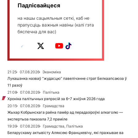
Падпісвайцеся
на нашы сацыяльныя сеткі, каб не
прапусціць важныя навіны (калі гэта
бяспечна для вас)
21:25
07.08.2026
Эканоміка
Лукашэнка назваў “жудасцю” павелічэнне страт Белкаапсаюза ў
11 разоў
21:08
07.08.2026
Палітыка
Хроніка палітычных рэпрэсій за 6–7 жніўня 2026 года
20:15
07.08.2026
Грамадства
Жыхар Кобрынскага раёна памёр ад перадазіроўкі алкаголю —
экспертыза паказала 7,2 праміле
19:39
07.08.2026
Грамадства, Палітыка
Беларускаму актывісту Аляксею Францкевічу, які пражывае ва