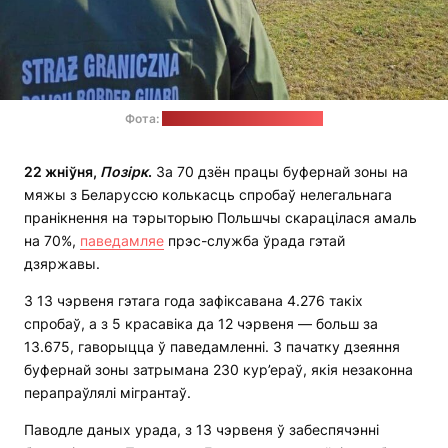
Фота:
Памежная ахова Польшчы
22 жніўня,
Позірк
.
За 70 дзён працы буфернай зоны на
мяжы з Беларуссю колькасць спробаў нелегальнага
пранікнення на тэрыторыю Польшчы скарацілася амаль
на 70%,
паведамляе
прэс-служба ўрада гэтай
дзяржавы.
З 13 чэрвеня гэтага года зафіксавана 4.276 такіх
спробаў, а з 5 красавіка да 12 чэрвеня — больш за
13.675, гаворыцца ў паведамленні. З пачатку дзеяння
буфернай зоны затрымана 230 кур’ераў, якія незаконна
перапраўлялі мігрантаў.
Паводле даных урада, з 13 чэрвеня ў забеспячэнні