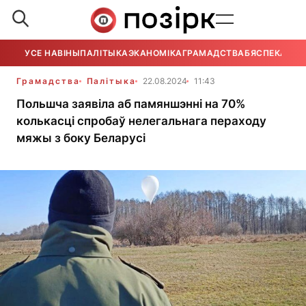
УСЕ НАВІНЫ
ПАЛІТЫКА
ЭКАНОМІКА
ГРАМАДСТВА
БЯСПЕКА
УСЕ
Грамадства
Палітыка
22.08.2024
11:43
Польшча заявіла аб памяншэнні на 70%
колькасці спробаў нелегальнага пераходу
мяжы з боку Беларусі