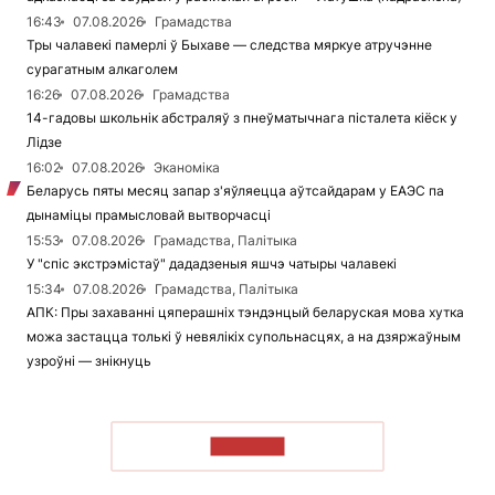
16:43
07.08.2026
Грамадства
Тры чалавекі памерлі ў Быхаве — следства мяркуе атручэнне
сурагатным алкаголем
16:26
07.08.2026
Грамадства
14-гадовы школьнік абстраляў з пнеўматычнага пісталета кіёск у
Лідзе
16:02
07.08.2026
Эканоміка
Беларусь пяты месяц запар з'яўляецца аўтсайдарам у ЕАЭС па
дынаміцы прамысловай вытворчасці
15:53
07.08.2026
Грамадства, Палітыка
У "спіс экстрэмістаў" дададзеныя яшчэ чатыры чалавекі
15:34
07.08.2026
Грамадства, Палітыка
АПК: Пры захаванні цяперашніх тэндэнцый беларуская мова хутка
можа застацца толькі ў невялікіх супольнасцях, а на дзяржаўным
узроўні — знікнуць
ЧЫТАЦЬ