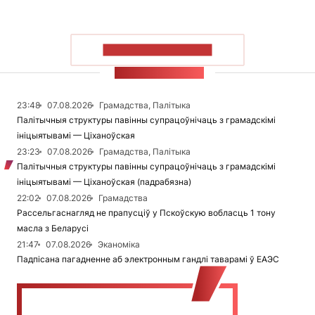
ПАКАЗАЦЬ БОЛЬШ
СТУЖКА НАВІН
23:48
07.08.2026
Грамадства, Палітыка
Палітычныя структуры павінны супрацоўнічаць з грамадскімі
ініцыятывамі — Ціханоўская
23:23
07.08.2026
Грамадства, Палітыка
Палітычныя структуры павінны супрацоўнічаць з грамадскімі
ініцыятывамі — Ціханоўская (падрабязна)
22:02
07.08.2026
Грамадства
Рассельгаснагляд не прапусціў у Пскоўскую вобласць 1 тону
масла з Беларусі
21:47
07.08.2026
Эканоміка
Падпісана пагадненне аб электронным гандлі таварамі ў ЕАЭС