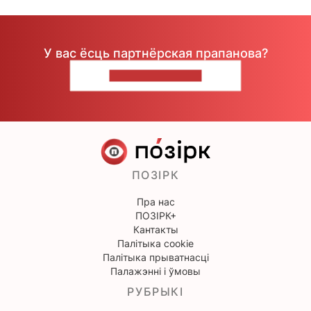
У вас ёсць партнёрская прапанова?
НАПІШЫЦЕ НАМ
ПОЗІРК
Пра нас
ПОЗІРК+
Кантакты
Палітыка cookie
Палітыка прыватнасці
Палажэнні і ўмовы
РУБРЫКІ