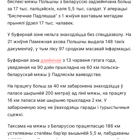
бяспекі мяжы Польшчы з Беларуссю задзейнічана больш
за 17 тыс. паліцэйскіх, каля 5,5 тыс. салдат. У аперацыі
“Бяспечнае Падляшша” з 1 жніўня вахтавым метадам
прынялі ўдзел 17 тыс. чалавек.
У буфернай зоне нельга знаходзіцца без спецдазволу. На
21 жніўня Памежная ахова Польшчы выдала 148 такіх
дакументаў, у тым ліку 97 сродкам масавай інфармацыі.
Буферная зона
дзейнічае
з 13 чэрвеня гэтага года,
уведзеная на 90 дзён прыкладна на 60 км польска-
беларускай мяжы ў Падляскім ваяводстве.
На працягу больш за 40 км забаронена знаходзіцца ў
паласе шырынёй 200 метраў ад лініі мяжы, на працягу
16 км паласа мае шырыню прыкладна 2 км. У
забароненую зону не ўваходзяць гарады і турыстычныя
сцежкі.
Таксама на мяжы з Беларуссю працягласцю 186 км
усталяваны сталёвы бар’ер вышынёй 5,5 м, пабудаваны