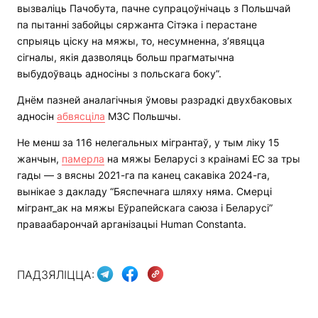
вызваліць Пачобута, пачне супрацоўнічаць з Польшчай
па пытанні забойцы сяржанта Сітэка і перастане
спрыяць ціску на мяжы, то, несумненна, з’явяцца
сігналы, якія дазволяць больш прагматычна
выбудоўваць адносіны з польскага боку”.
Днём пазней аналагічныя ўмовы разрадкі двухбаковых
адносін
абвясціла
МЗС Польшчы.
Не менш за 116 нелегальных мігрантаў, у тым ліку 15
жанчын,
памерла
на мяжы Беларусі з краінамі ЕС за тры
гады — з вясны 2021-га па канец сакавіка 2024-га,
вынікае з дакладу “Бяспечнага шляху няма. Смерці
мігрант_ак на мяжы Еўрапейскага саюза і Беларусі”
праваабарончай арганізацыі Human Constanta.
ПАДЗЯЛІЦЦА: