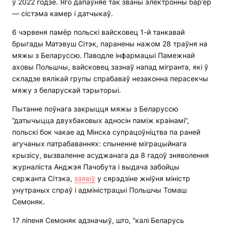
ў 2022 годзе. Яго дапаўняе так званы электронны бар’ер
— сістэма камер і датчыкаў.
6 чэрвеня памёр польскі вайсковец 1-й танкавай
брыгады Матэвуш Сітэк, паранены нажом 28 траўня на
мяжы з Беларуссю. Паводле інфармацыі Памежнай
аховы Польшчы, вайсковец зазнаў напад мігранта, які ў
складзе вялікай групы спрабаваў незаконна перасекчы
мяжу з беларускай тэрыторыі.
Пытанне поўнага закрыцця мяжы з Беларуссю
“датычыцца двухбаковых адносін паміж краінамі”,
польскі бок чакае ад Мінска супрацоўніцтва па раней
агучаных патрабаваннях: спыненне міграцыйнага
крызісу, вызваленне асуджанага да 8 гадоў зняволення
журналіста Анджэя Пачобута і выдача забойцы
сяржанта Сітэка,
заявіў
у сярэдзіне жніўня міністр
унутраных спраў і адміністрацыі Польшчы Томаш
Семоняк.
17 ліпеня Семоняк адзначыў, што, “калі Беларусь