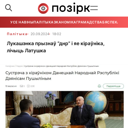
УСЕ НАВІНЫ
ПАЛІТЫКА
ЭКАНОМІКА
ГРАМАДСТВА
БЯСПЕКА
УСЕ
Палітыка
20.09.2024
18:02
Лукашэнка прызнаў “днр” і яе кіраўніка,
лічыць Латушка