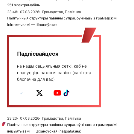
251 электрамабіль
23:48
07.08.2026
Грамадства, Палітыка
Палітычныя структуры павінны супрацоўнічаць з грамадскімі
ініцыятывамі — Ціханоўская
Падпісвайцеся
на нашы сацыяльныя сеткі, каб не
прапусціць важныя навіны (калі гэта
бяспечна для вас)
23:23
07.08.2026
Грамадства, Палітыка
Палітычныя структуры павінны супрацоўнічаць з грамадскімі
ініцыятывамі — Ціханоўская (падрабязна)