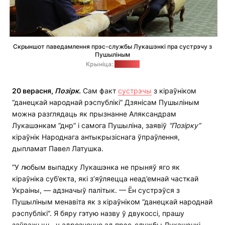
Скрыншот паведамлення прэс-службы Лукашэнкі пра сустрэчу з
Пушыліным
Крыніца:
"Позірк"
20 верасня,
Позірк
.
Сам факт
сустрэчы
з кіраўніком
“данецкай народнай рэспублікі” Дзянісам Пушыліным
можна разглядаць як прызнанне Аляксандрам
Лукашэнкам “днр” і самога Пушыліна, заявіў
“Позірку”
кіраўнік Народнага антыкрызіснага ўпраўлення,
дыпламат Павел Латушка.
“У любым выпадку Лукашэнка не прыняў яго як
кіраўніка суб’екта, які з’яўляецца неад’емнай часткай
Украіны, — адзначыў палітык. — Ён сустрэўся з
Пушыліным менавіта як з кіраўніком “данецкай народнай
рэспублікі”. Я бяру гэтую назву ў двукоссі, прашу
заўважыць, у адрозненне ад прэс-службы Лукашэнкі.