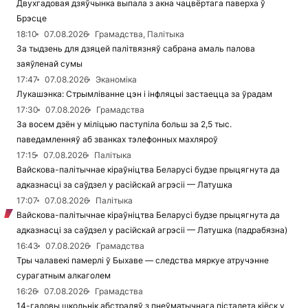
Двухгадовая дзяўчынка выпала з акна чацвёртага паверха ў
Брэсце
18:10
07.08.2026
Грамадства, Палітыка
За тыдзень для дзяцей палітвязняў сабрана амаль палова
заяўленай сумы
17:47
07.08.2026
Эканоміка
Лукашэнка: Стрымліванне цэн і інфляцыі застаецца за ўрадам
17:30
07.08.2026
Грамадства
За восем дзён у міліцыю паступіла больш за 2,5 тыс.
паведамленняў аб званках тэлефонных махляроў
17:15
07.08.2026
Палітыка
Вайскова-палітычнае кіраўніцтва Беларусі будзе прыцягнута да
адказнасці за саўдзел у расійскай агрэсіі — Латушка
17:07
07.08.2026
Палітыка
Вайскова-палітычнае кіраўніцтва Беларусі будзе прыцягнута да
адказнасці за саўдзел у расійскай агрэсіі — Латушка (падрабязна)
16:43
07.08.2026
Грамадства
Тры чалавекі памерлі ў Быхаве — следства мяркуе атручэнне
сурагатным алкаголем
16:26
07.08.2026
Грамадства
14-гадовы школьнік абстраляў з пнеўматычнага пісталета кіёск у