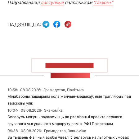
Падрабязнасці
даступныя
падпісчыкам
“Позірк+”
ПАДЗЯЛІЦЦА:
ПАКАЗАЦЬ БОЛЬШ
СТУЖКА НАВІН
10:58
08.08.2026
Грамадства, Палітыка
Мінабароны пашырыла кола жанчын-медыкаў, якія трапляюць пад
вайсковы ўлік
10:04
08.08.2026
Эканоміка
Беларусь могуць падключыць да рэалізацыі праекта першага
грузавога чыгуначнага маршруту паміж РФ і Пакістанам
09:36
08.08.2026
Грамадства, Эканоміка
За тыдзень фізічныя асобы ўвезлі ў Беларусь на льготных умовах