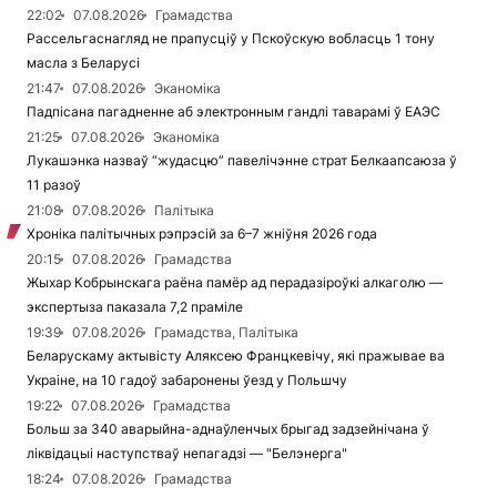
22:02
07.08.2026
Грамадства
Рассельгаснагляд не прапусціў у Пскоўскую вобласць 1 тону
масла з Беларусі
21:47
07.08.2026
Эканоміка
Падпісана пагадненне аб электронным гандлі таварамі ў ЕАЭС
21:25
07.08.2026
Эканоміка
Лукашэнка назваў “жудасцю” павелічэнне страт Белкаапсаюза ў
11 разоў
21:08
07.08.2026
Палітыка
Хроніка палітычных рэпрэсій за 6–7 жніўня 2026 года
20:15
07.08.2026
Грамадства
Жыхар Кобрынскага раёна памёр ад перадазіроўкі алкаголю —
экспертыза паказала 7,2 праміле
19:39
07.08.2026
Грамадства, Палітыка
Беларускаму актывісту Аляксею Францкевічу, які пражывае ва
Украіне, на 10 гадоў забаронены ўезд у Польшчу
19:22
07.08.2026
Грамадства
Больш за 340 аварыйна-аднаўленчых брыгад задзейнічана ў
ліквідацыі наступстваў непагадзі — "Белэнерга"
18:24
07.08.2026
Грамадства