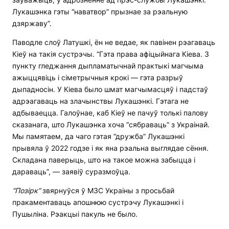
Лукашэнка гэты “наватвор” прызнае за рэальную
дзяржаву”.
Паводле слоў Латушкі, ён не ведае, як павінен рэагаваць
Кіеў на такія сустрэчы. “Гэта права афіцыйнага Кіева. З
пункту гледжання дыпламатычнай практыкі магчыма
ажыццявіць і сіметрычныя крокі — гэта разрыў
дыпадносін. У Кіева было шмат магчымасцяў і падстаў
адрэагаваць на злачынствы Лукашэнкі. Гэтага не
адбываецца. Галоўнае, каб Кіеў не пачуў толькі палову
сказанага, што Лукашэнка хоча “сябраваць” з Украінай.
Мы памятаем, да чаго гэтая “дружба” Лукашэнкі
прывяла ў 2022 годзе і як яна рэальна выглядае сёння.
Складана паверыць, што на такое можна забыцца і
дараваць”, — заявіў суразмоўца.
“Позірк”
звярнуўся ў МЗС Украіны з просьбай
пракаментаваць апошнюю сустрэчу Лукашэнкі і
Пушыліна. Рэакцыі пакуль не было.