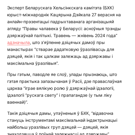
Эксперт Беларускага Хельсінкскага камітэта (БХК)
юрыст-міжнароднік Кацярына Дэйкала 27 верасня на
анлайн-прэзентацыі падрыхтаванага арганізацыяй
агляду “Правы чалавека ў Беларусі: асноўныя трэнды
дзяржаўнай палітыкі. Травень — жнівень 2024 года”
адзначыла
, што з’яўленне дзіцячых дамоў пры
манастырах “стварае дадатковую ўразлівасць для
дзяцей, якія і так цалкам залежаць ад дзяржавы і
максімальна ўразлівыя”.
Пры гэтым, паводле яе слоў, улады прызнаюць, што
гэтая практыка запазычаная ў Расіі, дзе праваслаўная
царква “іграе вялікую ролю ў дзяржаўнай ідэалогіі,
ідэалогіі “рускага свету” і прапагандзе (у тым ліку
ваеннай)”.
Такія дзіцячыя дамы, упэўненыя ў БХК, “відавочна
стануць інструментамі максімальнай індактрынацыі
найбольш уразлівых груп дзяцей — дзяцей, якія
знаходзяцца ў поўнай залежнасці ад дзяржавы”.