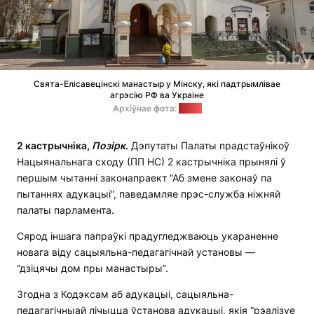
Свята-Елісавецінскі манастыр у Мінску, які падтрымлівае
агрэсію РФ ва Украіне
Архіўнае фота:
sb.by
2 кастрычніка,
Позірк
.
Дэпутаты Палаты прадстаўнікоў
Нацыянальнага сходу (ПП НС) 2 кастрычніка прынялі ў
першым чытанні законапраект “Аб змене законаў па
пытаннях адукацыі”, паведамляе прэс-служба ніжняй
палаты парламента.
Сярод іншага папраўкі прадугледжваюць укараненне
новага віду сацыяльна-педагагічнай установы —
“дзіцячы дом пры манастыры”.
Згодна з Кодэксам аб адукацыі, сацыяльна-
педагагічныай лічыцца ўстанова адукацыі, якія “рэалізуе