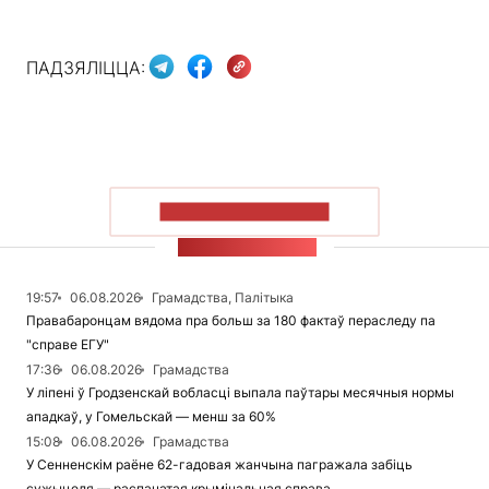
ПАДЗЯЛІЦЦА:
ПАКАЗАЦЬ БОЛЬШ
СТУЖКА НАВІН
19:57
06.08.2026
Грамадства, Палітыка
Правабаронцам вядома пра больш за 180 фактаў пераследу па
"справе ЕГУ"
17:36
06.08.2026
Грамадства
У ліпені ў Гродзенскай вобласці выпала паўтары месячныя нормы
ападкаў, у Гомельскай — менш за 60%
15:08
06.08.2026
Грамадства
У Сенненскім раёне 62-гадовая жанчына пагражала забіць
сужыцеля — распачатая крымінальная справа