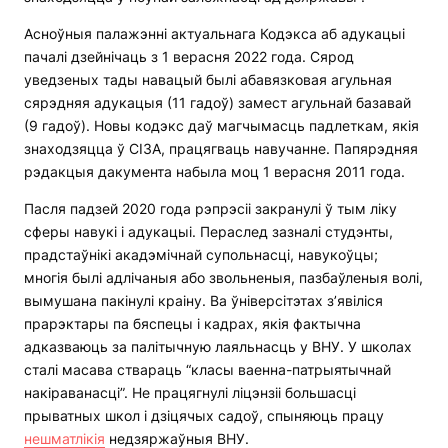
Асноўныя палажэнні актуальнага Кодэкса аб адукацыі
пачалі дзейнічаць з 1 верасня 2022 года. Сярод
уведзеных тады навацый былі абавязковая агульная
сярэдняя адукацыя (11 гадоў) замест агульнай базавай
(9 гадоў). Новы кодэкс даў магчымасць падлеткам, якія
знаходзяцца ў СІЗА, працягваць навучанне. Папярэдняя
рэдакцыя дакумента набыла моц 1 верасня 2011 года.
Пасля падзей 2020 года рэпрэсіі закранулі ў тым ліку
сферы навукі і адукацыі. Пераслед зазналі студэнты,
прадстаўнікі акадэмічнай супольнасці, навукоўцы;
многія былі адлічаныя або звольненыя, пазбаўленыя волі,
вымушана пакінулі краіну. Ва ўніверсітэтах з’явіліся
прарэктары па бяспецы і кадрах, якія фактычна
адказваюць за палітычную лаяльнасць у ВНУ. У школах
сталі масава ствараць “класы ваенна-патрыятычнай
накіраванасці”. Не працягнулі ліцэнзіі большасці
прыватных школ і дзіцячых садоў, спыняюць працу
нешматлікія
недзяржаўныя ВНУ.