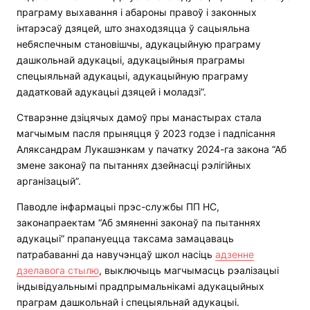
праграму выхавання і абароны правоў і законных
інтарэсаў дзяцей, што знаходзяцца ў сацыяльна
небяспечным становішчы, адукацыйную праграму
дашкольнай адукацыі, адукацыйныя праграмы
спецыяльнай адукацыі, адукацыйную праграму
дадатковай адукацыі дзяцей і моладзі”.
Стварэнне дзіцячых дамоў пры манастырах стала
магчымым пасля прыняцця ў 2023 годзе і падпісання
Аляксандрам Лукашэнкам у пачатку 2024-га закона “Аб
змене законаў па пытаннях дзейнасці рэлігійных
арганізацый”.
Паводле інфармацыі прэс-службы ПП НС,
законапраектам “Аб змяненні законаў па пытаннях
адукацыі” прапануецца таксама замацаваць
патрабаванні да навучэнцаў школ насіць
адзенне
дзелавога стылю
, выключыць магчымасць рэалізацыі
індывідуальнымі прадпрымальнікамі адукацыйных
праграм дашкольнай і спецыяльнай адукацыі.