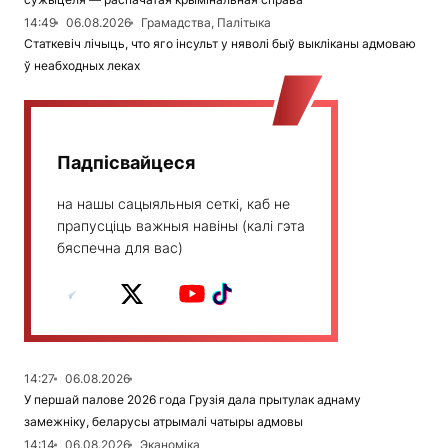
14:49
06.08.2026
Грамадства, Палітыка
Статкевіч лічыць, что яго інсульт у няволі быў выкліканы адмоваю
ў неабходных леках
Падпісвайцеся
на нашы сацыяльныя сеткі, каб не
прапусціць важныя навіны (калі гэта
бяспечна для вас)
14:27
06.08.2026
У першай палове 2026 года Грузія дала прытулак аднаму
замежніку, беларусы атрымалі чатыры адмовы
14:14
06.08.2026
Эканоміка