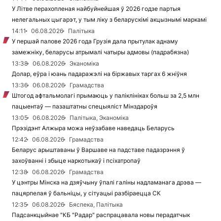
У Літве перахопленая найбуйнейшая ў 2026 годзе партыя
нелегальных цыгарэт, у тым ліку з беларускімі акцызнымі маркамі
14:11
06.08.2026
Палітыка
У першай палове 2026 года Грузія дала прытулак аднаму
замежніку, беларусы атрымалі чатыры адмовы (падрабязна)
13:38
06.08.2026
Эканоміка
Долар, еўра і юань падаражэлі на біржавых таргах 6 жніўня
13:36
06.08.2026
Грамадства
Штогод афтальмолагі прымаюць у паліклініках больш за 2,5 млн
пацыентаў — пазаштатны спецыяліст Мінздароўя
13:05
06.08.2026
Палітыка, Эканоміка
Прэзідэнт Алжыра можа неўзабаве наведаць Беларусь
12:42
06.08.2026
Грамадства
Беларус арыштаваны ў Варшаве на падставе падазрэння ў
захоўванні і збыце наркотыкаў і псіхатропаў
12:38
06.08.2026
Грамадства
У цэнтры Мінска на дзяўчыну ўпалі галіны надламанага дрэва —
пацярпелая ў бальніцы, у сітуацыі разбіраецца СК
12:35
06.08.2026
Бяспека, Палітыка
Падсанкцыйнае "КБ "Радар" распрацавала новы перадатчык