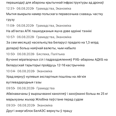
перашкодаў для абароны крытычнай інфраструктуры ад дронаў
12:31
06.08.2026
Грамадства, Эканоміка
Мытня выкрыла намер польскага перавозчыка схаваць частку
грузу
11:08
06.08.2026
Грамадства, Эканоміка
На аб'ектах АПК пашкоджаныя яшчэ дзве адзінкі тэхнікі
10:57
06.08.2026
Грамадства, Эканоміка
За сем месяцаў насельніцтва Беларусі прадало на 1,3 млрд
долараў больш наяўнай валюты, чым набыло
10:50
06.08.2026
Бяспека, Палітыка
Вучэнні міратворчых сіл і падраздзяленняў РХБ-абароны АДКБ на
беларускай тэрыторыі пройдуць 12–16 кастрычніка
10:04
06.08.2026
Эканоміка
Урад вярнуў нулявыя экспартныя пошліны на лёгкія
вуглевадародныя газы
09:55
06.08.2026
Грамадства
Абвінавачаны ў вырошчванні канопляў і захоўванні больш як 25 кг
марыхуаны жыхар Жлобіна паўстане перад судом
09:30
06.08.2026
Эканоміка
Другі энергаблок БелАЭС вернуты ў працу