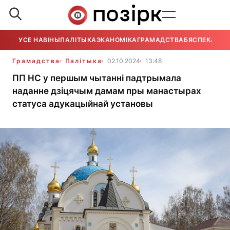
УСЕ НАВІНЫ
ПАЛІТЫКА
ЭКАНОМІКА
ГРАМАДСТВА
БЯСПЕКА
УСЕ
Грамадства
Палітыка
02.10.2024
13:48
ПП НС у першым чытанні падтрымала
наданне дзіцячым дамам пры манастырах
статуса адукацыйнай установы