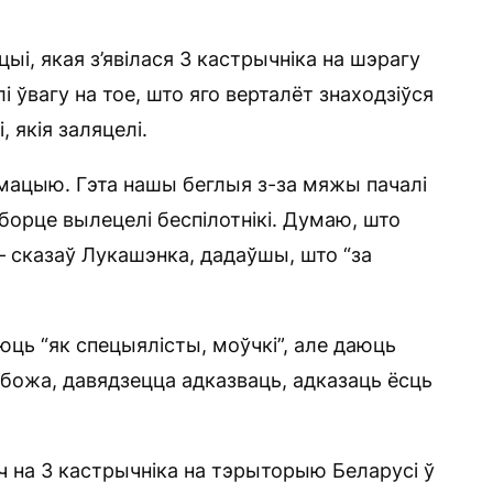
ыі, якая з’явілася 3 кастрычніка на шэрагу
 ўвагу на тое, што яго верталёт знаходзіўся
 якія заляцелі.
армацыю. Гэта нашы беглыя з-за мяжы пачалі
борце вылецелі беспілотнікі. Думаю, што
— сказаў Лукашэнка, дадаўшы, што “за
уюць “як спецыялісты, моўчкі”, але даюць
 божа, давядзецца адказваць, адказаць ёсць
оч на 3 кастрычніка на тэрыторыю Беларусі ў