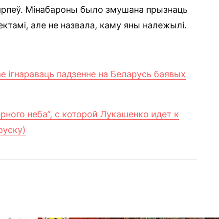
ацярпеў. Мінабароны было змушана прызнаць
ктамі, але не назвала, каму яны належылі.
ае ігнараваць падзенне на Беларусь баявых
ного неба”, с которой Лукашенко идет к
руску)