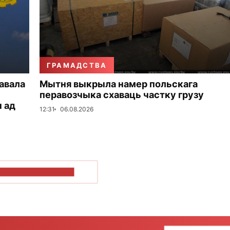
ГРАМАДСТВА
авала
Мытня выкрыла намер польскага
перавозчыка схаваць частку грузу
 ад
12:31
06.08.2026
ПАКАЗАЦЬ БОЛЬШ