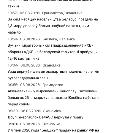
тэхнікі
10:57
06.08.2026
Грамадства, Эканоміка
За сем месяцаў насельніцтва Беларусі прадало на
1,3 млрд долараў больш наяўнай валюты, чым
набыло
10:50
06.08.2026
Бяспека, Палітыка
Вучэнні міратворчых сіл і падраздзяленняў РХБ-
абароны АДКБ на беларускай тэрыторыі пройдуць
12–16 кастрычніка
10:04
06.08.2026
Эканоміка
Урад вярнуў нулявыя экспартныя пошліны на лёгкія
вуглевадародныя газы
09:55
06.08.2026
Грамадства
Абвінавачаны ў вырошчванні канопляў і захоўванні
больш як 25 кг марыхуаны жыхар Жлобіна паўстане
перад судом
09:30
06.08.2026
Эканоміка
Другі энергаблок БелАЭС вернуты ў працу
09:01
06.08.2026
Эканоміка
У ліпені 2026 года “БелДжы” прадаў на рынку РФ на