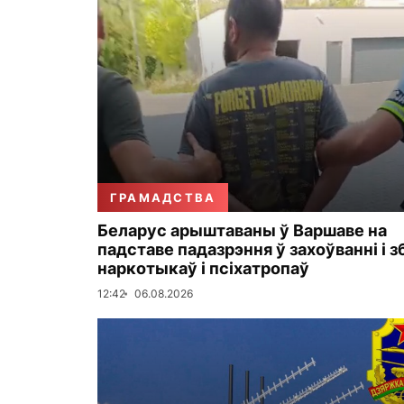
ГРАМАДСТВА
Беларус арыштаваны ў Варшаве на
падставе падазрэння ў захоўванні і 
наркотыкаў і псіхатропаў
12:42
06.08.2026