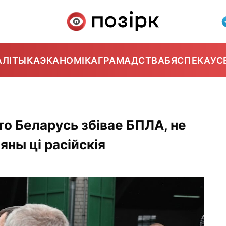
АЛІТЫКА
ЭКАНОМІКА
ГРАМАДСТВА
БЯСПЕКА
УС
о Беларусь збівае БПЛА, не
яны ці расійскія