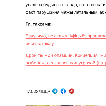
упалі на будынак склада, ніхто не п
факт парушэння мяжы лятальнымі аб’е
Гл. таксама:
Бачу, чую, не скажу. Афіцыёз працягв
беспілотнікаў
Дрон ты мой опавший. Концепция “мир
выборам, оказалась под угрозой (па-
ПАДЗЯЛІЦЦА: