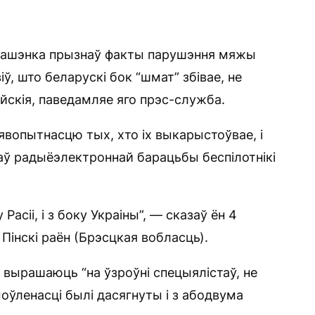
ашэнка прызнаў факты парушэння мяжы
іў, што беларускі бок “шмат” збівае, не
асійскія, паведамляе яго прэс-служба.
вопытнасцю тых, хто іх выкарыстоўвае, і
аў радыёэлектроннай барацьбы беспілотнікі
Расіі, і з боку Украіны”, — сказаў ён 4
 Пінскі раён (Брэсцкая вобласць).
і вырашаюць “на ўзроўні спецыялістаў, не
моўленасці былі дасягнуты і з абодвума