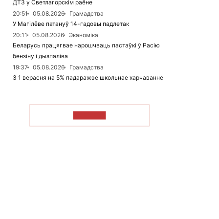
ДТЗ у Светлагорскім раёне
20:51
05.08.2026
Грамадства
У Магілёве патануў 14-гадовы падлетак
20:11
05.08.2026
Эканоміка
Беларусь працягвае нарошчваць пастаўкі ў Расію
бензіну і дызпаліва
19:37
05.08.2026
Грамадства
З 1 верасня на 5% падаражэе школьнае харчаванне
ЧЫТАЦЬ