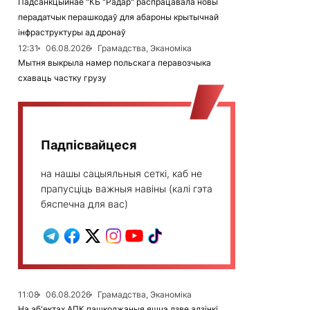
Падсанкцыйнае "КБ "Радар" распрацавала новы
перадатчык перашкодаў для абароны крытычнай
інфраструктуры ад дронаў
12:31
06.08.2026
Грамадства, Эканоміка
Мытня выкрыла намер польскага перавозчыка
схаваць частку грузу
Падпісвайцеся
на нашы сацыяльныя сеткі, каб не
прапусціць важныя навіны (калі гэта
бяспечна для вас)
11:08
06.08.2026
Грамадства, Эканоміка
На аб'ектах АПК пашкоджаныя яшчэ дзве адзінкі