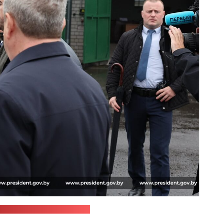
ба Аляксандра Лукашэнкі