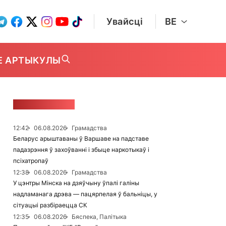
Увайсці
BE
Е АРТЫКУЛЫ
СТУЖКА НАВІН
12:42
06.08.2026
Грамадства
Беларус арыштаваны ў Варшаве на падставе
падазрэння ў захоўванні і збыце наркотыкаў і
псіхатропаў
12:38
06.08.2026
Грамадства
У цэнтры Мінска на дзяўчыну ўпалі галіны
надламанага дрэва — пацярпелая ў бальніцы, у
сітуацыі разбіраецца СК
12:35
06.08.2026
Бяспека, Палітыка