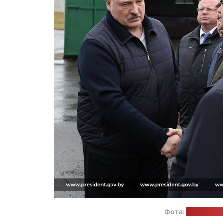
Фота:
прэс-служ