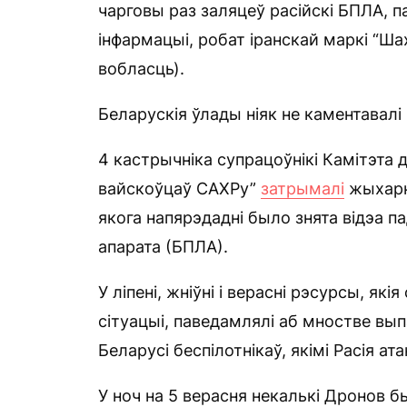
чарговы раз заляцеў расійскі БПЛА, 
інфармацыі, робат іранскай маркі “Ша
вобласць).
Беларускія ўлады ніяк не каментавалі 
4 кастрычніка супрацоўнікі Камітэта
вайскоўцаў САХРу”
затрымалі
жыхарку
якога напярэдадні было знята відэа п
апарата (БПЛА).
У ліпені, жніўні і верасні рэсурсы, я
сітуацыі, паведамлялі аб мностве вы
Беларусі беспілотнікаў, якімі Расія ата
У ноч на 5 верасня некалькі Дронов бы