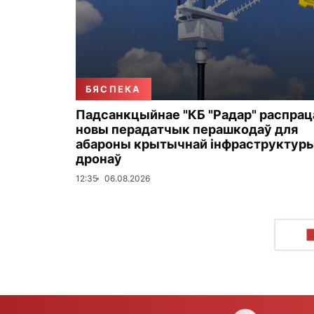
БЯСПЕКА
Падсанкцыйнае "КБ "Радар" распрац
новы перадатчык перашкодаў для
абароны крытычнай інфраструктуры
дронаў
12:35
06.08.2026