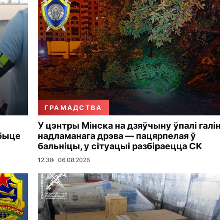
ГРАМАДСТВА
У цэнтры Мінска на дзяўчыну ўпалі галі
збыце
надламанага дрэва — пацярпелая ў
бальніцы, у сітуацыі разбіраецца СК
12:38
06.08.2026