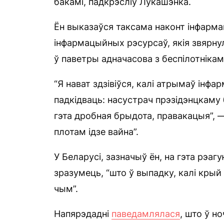
бакамі, падкрэсліў Лукашэнка.
Ён выказаўся таксама наконт інфармац
інфармацыйных рэсурсаў, якія звярнулі
ў паветры адначасова з беспілотнікамі,
“Я нават здзівіўся, калі атрымаў інф
падкідваць: насустрач прэзідэнцкаму 
гэта дробная брыдота, правакацыя”, 
плотам ідзе вайна”.
У Беларусі, зазначыў ён, на гэта рэаг
зразумець, “што ў выпадку, калі крый
чым”.
Напярэдадні
паведамлялася
, што ў н