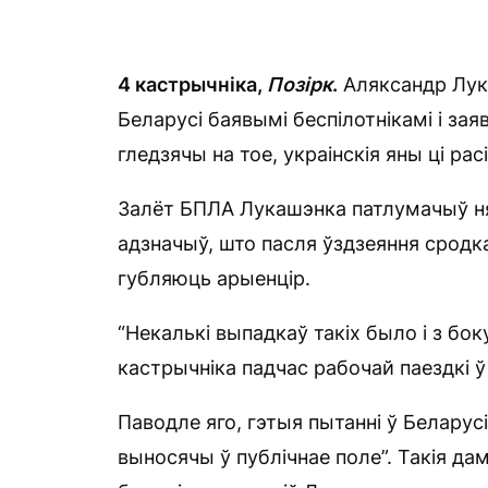
4 кастрычніка,
Позірк
.
Аляксандр Лук
Беларусі баявымі беспілотнікамі і заяв
гледзячы на ​​тое, украінскія яны ці р
Залёт БПЛА Лукашэнка патлумачыў ня
адзначыў, што пасля ўздзеяння сродк
губляюць арыенцір.
“Некалькі выпадкаў такіх было і з боку 
кастрычніка падчас рабочай паездкі ў
Паводле яго, гэтыя пытанні ў Беларус
выносячы ў публічнае поле”. Такія да