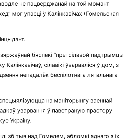
паводле не пацверджанай на той момант
хед” мог упасці ў Калінкавічах (Гомельская
інцыдэнт.
 дзяржаўнай бяспекі “пры сілавой падтрымцы
 Калінкавічаў, сілавікі ўварваліся ў дом, з
адзення непадалёк беспілотнага лятальнага
кія спецыялізуюцца на маніторынгу ваеннай
падкаў уварвання ў паветраную прастору
куе Украіну.
лі збітыя над Гомелем, абломкі аднаго з іх