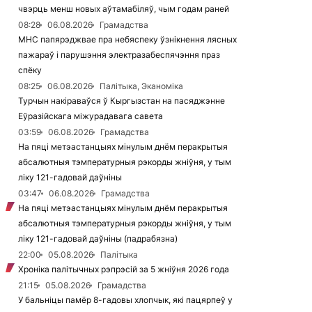
чвэрць менш новых аўтамабіляў, чым годам раней
08:28
06.08.2026
Грамадства
МНС папярэджвае пра небяспеку ўзнікнення лясных
пажараў і парушэння электразабеспячэння праз
спёку
08:25
06.08.2026
Палітыка, Эканоміка
Турчын накіраваўся ў Кыргызстан на пасяджэнне
Еўразійскага міжурадавага савета
03:59
06.08.2026
Грамадства
На пяці метэастанцыях мінулым днём перакрытыя
абсалютныя тэмпературныя рэкорды жніўня, у тым
ліку 121-гадовай даўніны
03:47
06.08.2026
Грамадства
На пяці метэастанцыях мінулым днём перакрытыя
абсалютныя тэмпературныя рэкорды жніўня, у тым
ліку 121-гадовай даўніны (падрабязна)
22:00
05.08.2026
Палітыка
Хроніка палітычных рэпрэсій за 5 жніўня 2026 года
21:15
05.08.2026
Грамадства
У бальніцы памёр 8-гадовы хлопчык, які пацярпеў у