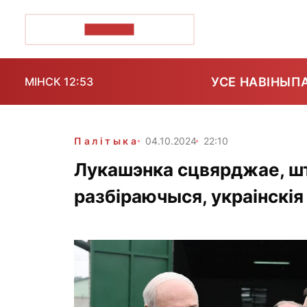
ПОЗІРК+
УСЕ НАВІНЫ
П
МІНСК 12:53
Палітыка
04.10.2024
22:10
Лукашэнка сцвярджае, шт
разбіраючыся, украінскія 