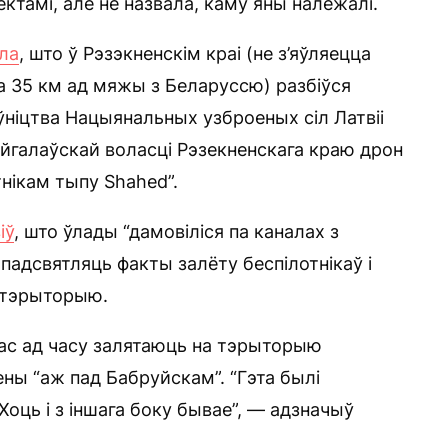
ктамі, але не назвала, каму яны належалі.
ла
, што ў Рэзэкненскім краі (не з’яўляецца
 35 км ад мяжы з Беларуссю) разбіўся
аўніцтва Нацыянальных узброеных сіл Латвіі
айгалаўскай воласці Рэзекненскага краю дрон
нікам тыпу Shahed”.
іў
, што ўлады “дамовіліся па каналах з
І падсвятляць факты залёту беспілотнікаў і
ю тэрыторыю.
 час ад часу залятаюць на тэрыторыю
зены “аж пад Бабруйскам”. “Гэта былі
. Хоць і з іншага боку бывае”, — адзначыў