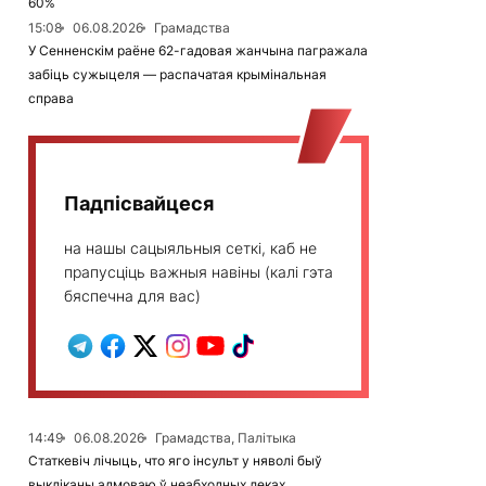
60%
15:08
06.08.2026
Грамадства
У Сенненскім раёне 62-гадовая жанчына пагражала
забіць сужыцеля — распачатая крымінальная
справа
Падпісвайцеся
на нашы сацыяльныя сеткі, каб не
прапусціць важныя навіны (калі гэта
бяспечна для вас)
14:49
06.08.2026
Грамадства, Палітыка
Статкевіч лічыць, что яго інсульт у няволі быў
выкліканы адмоваю ў неабходных леках