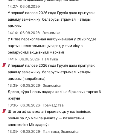
14:27
06.08.2026
У першай палове 2026 года Грузія дала прытулак
аднаму замежніку, беларусы атрымалі чатыры
адмовы
14:14
06.08.2026
Эканоміка
У Літве перахопленая найбуйнейшая ў 2026 годзе
партыя нелегальных цыгарэт, у тым ліку з
беларускімі акцызнымі маркамі
14:11
06.08.2026
Палітыка
У першай палове 2026 года Грузія дала прытулак
аднаму замежніку, беларусы атрымалі чатыры
адмовы (падрабязна)
13:38
06.08.2026
Эканоміка
Долар, еўра і юань падаражэлі на біржавых таргах 6
жніўня
13:36
06.08.2026
Грамадства
Штогод афтальмолагі прымаюць у паліклініках
больш за 2,5 млн пацыентаў — пазаштатны
спецыяліст Мінздароўя
13:05
06.08.2026
Палітыка, Эканоміка