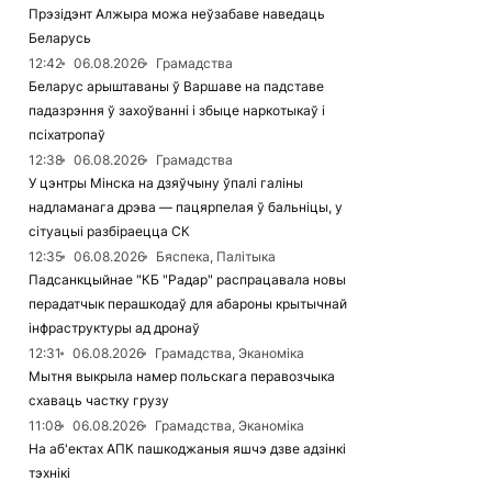
Прэзідэнт Алжыра можа неўзабаве наведаць
Беларусь
12:42
06.08.2026
Грамадства
Беларус арыштаваны ў Варшаве на падставе
падазрэння ў захоўванні і збыце наркотыкаў і
псіхатропаў
12:38
06.08.2026
Грамадства
У цэнтры Мінска на дзяўчыну ўпалі галіны
надламанага дрэва — пацярпелая ў бальніцы, у
сітуацыі разбіраецца СК
12:35
06.08.2026
Бяспека, Палітыка
Падсанкцыйнае "КБ "Радар" распрацавала новы
перадатчык перашкодаў для абароны крытычнай
інфраструктуры ад дронаў
12:31
06.08.2026
Грамадства, Эканоміка
Мытня выкрыла намер польскага перавозчыка
схаваць частку грузу
11:08
06.08.2026
Грамадства, Эканоміка
На аб'ектах АПК пашкоджаныя яшчэ дзве адзінкі
тэхнікі