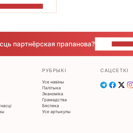
ПАКАЗАЦЬ БОЛЬШ
ёсць партнёрская прапанова?
НАПІШЫ
РУБРЫКІ
САЦСЕТКІ
Усе навіны
Палітыка
Эканоміка
Грамадства
насці
Бяспека
вы
Усе артыкулы