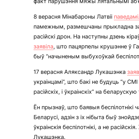
факт парушэння мяжы лятальнымі аб’е
8 верасня Мінабароны Латвіі
паведамі
памежным, размешчаны прыкладна за
расійскі дрон. На наступны дзень кір
заявіла
, што пацярпелы крушэнне ў Г
быў “начыненым выбухоўкай беспілот
17 верасня Аляксандр Лукашэнка
заяв
украінцамі”, што бакі не будуць “у СМ
расійскіх, і ўкраінскіх” на беларуску
Ён прызнаў, што баявыя беспілотнікі
Беларусі, адзін з іх нібыта быў знойд
ўкраінскія беспілотнікі, а не расійскія
Лукашэнка.