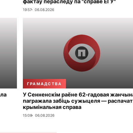
фактаў пераследу па "справе ЕГУ"
19:57
06.08.2026
ГРАМАДСТВА
ала
У Сенненскім раёне 62-гадовая жанчын
пагражала забіць сужыцеля — распачат
крымінальная справа
15:08
06.08.2026