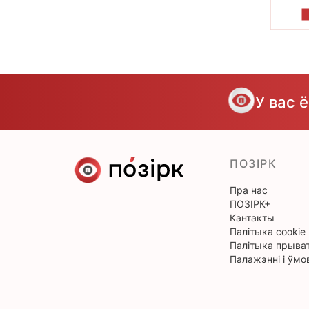
У вас 
ПОЗІРК
Пра нас
ПОЗІРК+
Кантакты
Палітыка cookie
Палітыка прыват
Палажэнні і ўмо