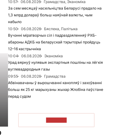
10:57
06.08.2026
Грамадства, Эканоміка
За сем месяцаў насельніцтва Беларусі прадало на
1,3 млрд долараў больш наяўнай валюты, чым
набыло
10:50
06.08.2026
Бяспека, Палітыка
Вучэнні міратворчых сіл і падраздзяленняў РХБ-
абароны АДКБ на беларускай тэрыторыі пройдуць
12–16 кастрычніка
10:04
06.08.2026
Эканоміка
Урад вярнуў нулявыя экспартныя пошліны на лёгкія
вуглевадародныя газы
09:55
06.08.2026
Грамадства
Абвінавачаны ў вырошчванні канопляў і захоўванні
больш як 25 кг марыхуаны жыхар Жлобіна паўстане
перад судом
ЧЫТАЦЬ
0