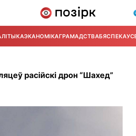
АЛІТЫКА
ЭКАНОМІКА
ГРАМАДСТВА
БЯСПЕКА
УС
ляцеў расійскі дрон “Шахед”