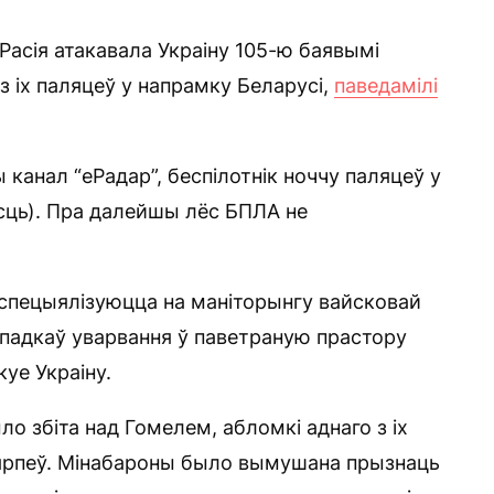
Расія атакавала Украіну 105-ю баявымі
 з іх паляцеў у напрамку Беларусі,
паведамілі
 канал “еРадар”, беспілотнік ноччу паляцеў у
ць). Пра далейшы лёс БПЛА не
кія спецыялізуюцца на маніторынгу вайсковай
ыпадкаў уварвання ў паветраную прастору
куе Украіну.
ло збіта над Гомелем, абломкі аднаго з іх
ацярпеў. Мінабароны было вымушана прызнаць