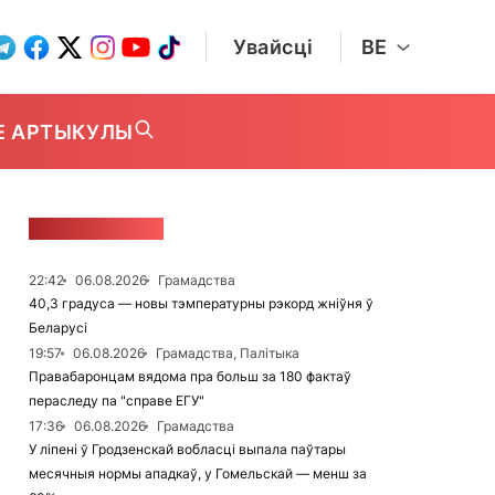
Увайсці
BE
Е АРТЫКУЛЫ
СТУЖКА НАВІН
22:42
06.08.2026
Грамадства
40,3 градуса — новы тэмпературны рэкорд жніўня ў
Беларусі
19:57
06.08.2026
Грамадства, Палітыка
Правабаронцам вядома пра больш за 180 фактаў
пераследу па "справе ЕГУ"
17:36
06.08.2026
Грамадства
У ліпені ў Гродзенскай вобласці выпала паўтары
месячныя нормы ападкаў, у Гомельскай — менш за