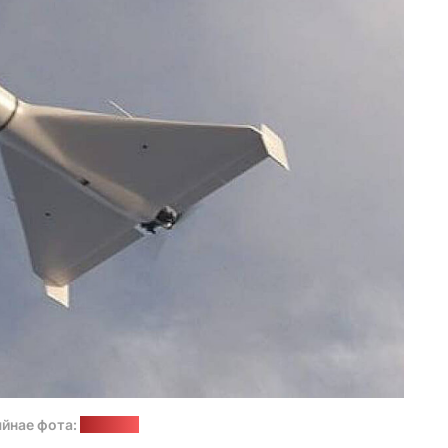
йнае фота:
mil.in.ua