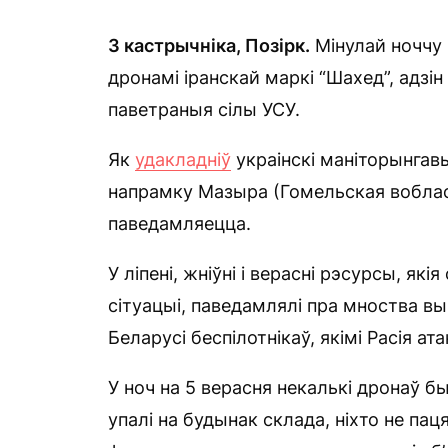
3 кастрычніка, П
о
зірк.
Мінулай ноччу 
дронамі іранскай маркі “Шахед”, адзін
паветраныя сілы УСУ.
Як
удакладніў
украінскі маніторынгавы
напрамку Мазыра (Гомельская воблас
паведамляецца.
У ліпені, жніўні і верасні рэсурсы, я
сітуацыі, паведамлялі пра мноства в
Беларусі беспілотнікаў, якімі Расія ата
У ноч на 5 верасня некалькі дронаў бы
упалі на будынак склада, ніхто не п