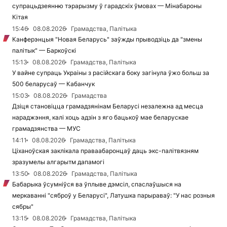
супрацьдзеянню тэрарызму ў гарадскіх ўмовах — Мінабароны
Кітая
15:46
08.08.2026
Грамадства, Палітыка
Канферэнцыя "Новая Беларусь" заўжды прыводзіць да "змены
палітык" — Баркоўскі
15:13
08.08.2026
Грамадства, Палітыка
У вайне супраць Украіны з расійскага боку загінула ўжо больш за
500 беларусаў — Кабанчук
15:03
08.08.2026
Грамадства
Дзіця становіцца грамадзянінам Беларусі незалежна ад месца
нараджэння, калі хоць адзін з яго бацькоў мае беларускае
грамадзянства — МУС
14:11
08.08.2026
Грамадства, Палітыка
Ціханоўская заклікала праваабаронцаў даць экс-палітвязням
зразумелы алгарытм дапамогі
13:50
08.08.2026
Грамадства, Палітыка
Бабарыка ўсумніўся ва ўплыве дэмсіл, спаслаўшыся на
меркаванні "сяброў у Беларусі", Латушка парыраваў: "У нас розныя
сябры"
13:15
08.08.2026
Грамадства, Палітыка