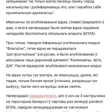
затрыманая “не толькі магла пасеяць паніку сярод
насельніцтва і дэзінфармаваць яго, але і зарабіла сабе
крымінальную адказнасць”.
Мяркуючы па апублікаваным відэа, сілавікі ўварваліся ў
дом, з якога напярэдадні было знятае відэа падзення
непадалёк беспілотнага лятальнага апарата (БПЛА).
Пры гэтым, паводле інфармацыі рэгіянальнага медыя
“Флагшток”, гэтае відэа не перадавалася
“дэструктыўным” рэсурсам, а было апублікаванае ў
мясцовым чаце дарожнай дапамогі “Калінкавічы, Аўто,
ДАІ”. Пасля відэаролік апублікавалі незалежныя медыі.
На відэа чутны гук матора, як мяркуецца, дрона, які
падае, потым бачная яркая ўспышка, раздаецца гук
выбуху, пасля чаго на вуліцы знікае святло.
Напярэдадні
паведамлялася
, што ў ноч на 3 кастрычніка
на тэрыторыю Беларусі ў чарговы раз заляцеў расійскі
БПЛА, паводле непацверджанай на той момант