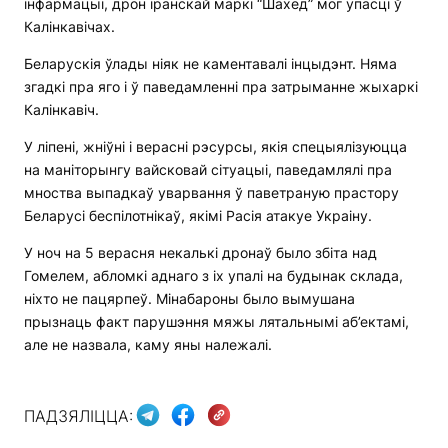
інфармацыі, дрон іранскай маркі “Шахед” мог упасці ў
Калінкавічах.
Беларускія ўлады ніяк не каментавалі інцыдэнт. Няма
згадкі пра яго і ў паведамленні пра затрыманне жыхаркі
Калінкавіч.
У ліпені, жніўні і верасні рэсурсы, якія спецыялізуюцца
на маніторынгу вайсковай сітуацыі, паведамлялі пра
мноства выпадкаў уварвання ў паветраную прастору
Беларусі беспілотнікаў, якімі Расія атакуе Украіну.
У ноч на 5 верасня некалькі дронаў было збіта над
Гомелем, абломкі аднаго з іх упалі на будынак склада,
ніхто не пацярпеў. Мінабароны было вымушана
прызнаць факт парушэння мяжы лятальнымі аб’ектамі,
але не назвала, каму яны належалі.
ПАДЗЯЛІЦЦА: