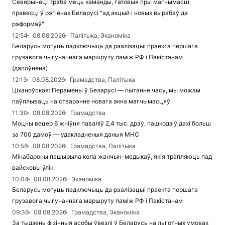
Севярынец: Трэба мець каманды, гатовыя пры магчымасці
правесці ў рэгіёнах Беларусі "ад акцый і новых вырабаў да
рэформаў"
12:54
08.08.2026
Палітыка, Эканоміка
Беларусь могуць падключыць да рэалізацыі праекта першага
грузавога чыгуначнага маршруту паміж РФ і Пакістанам
(дапоўнена)
12:13
08.08.2026
Грамадства, Палітыка
Ціханоўская: Перамены ў Беларусі — пытанне часу, мы можам
паўплываць на стварэнне новага акна магчымасцяў
11:30
08.08.2026
Грамадства
Моцны вецер 6 жніўня паваліў 2,4 тыс. дрэў, пашкодзіў дахі больш
за 700 дамоў — удакладненыя даныя МНС
10:58
08.08.2026
Грамадства, Палітыка
Мінабароны пашырыла кола жанчын-медыкаў, якія трапляюць пад
вайсковы ўлік
10:04
08.08.2026
Эканоміка
Беларусь могуць падключыць да рэалізацыі праекта першага
грузавога чыгуначнага маршруту паміж РФ і Пакістанам
09:36
08.08.2026
Грамадства, Эканоміка
За тыдзень фізічныя асобы ўвезлі ў Беларусь на льготных умовах