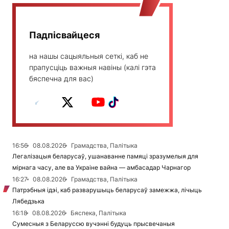
Падпісвайцеся
на нашы сацыяльныя сеткі, каб не
прапусціць важныя навіны (калі гэта
бяспечна для вас)
16:56
08.08.2026
Грамадства, Палітыка
Легалізацыя беларусаў, ушанаванне памяці зразумелыя для
мірнага часу, але ва Украіне вайна — амбасадар Чарнагор
16:27
08.08.2026
Грамадства, Палітыка
Патрэбныя ідэі, каб разварушыць беларусаў замежжа, лічыць
Лябедзька
16:18
08.08.2026
Бяспека, Палітыка
Сумесныя з Беларуссю вучэнні будуць прысвечаныя