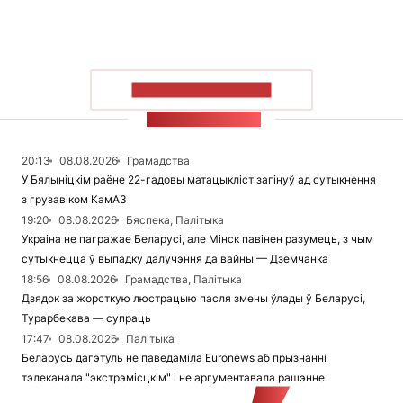
ПАКАЗАЦЬ БОЛЬШ
СТУЖКА НАВІН
20:13
08.08.2026
Грамадства
У Бялыніцкім раёне 22-гадовы матацыкліст загінуў ад сутыкнення
з грузавіком КамАЗ
19:20
08.08.2026
Бяспека, Палітыка
Украіна не пагражае Беларусі, але Мінск павінен разумець, з чым
сутыкнецца ў выпадку далучэння да вайны — Дземчанка
18:56
08.08.2026
Грамадства, Палітыка
Дзядок за жорсткую люстрацыю пасля змены ўлады ў Беларусі,
Турарбекава — супраць
17:47
08.08.2026
Палітыка
Беларусь дагэтуль не паведаміла Euronews аб прызнанні
тэлеканала "экстрэмісцкім" і не аргументавала рашэнне