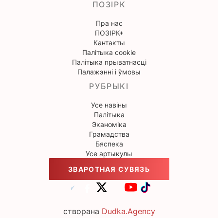
ПОЗІРК
Пра нас
ПОЗІРК+
Кантакты
Палітыка cookie
Палітыка прыватнасці
Палажэнні і ўмовы
РУБРЫКІ
Усе навіны
Палітыка
Эканоміка
Грамадства
Бяспека
Усе артыкулы
ЗВАРОТНАЯ СУВЯЗЬ
створана
Dudka.Agency