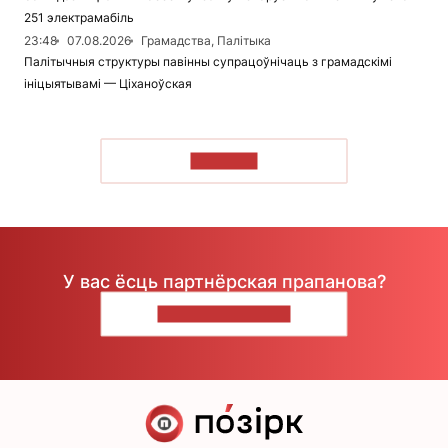
251 электрамабіль
23:48
07.08.2026
Грамадства, Палітыка
Палітычныя структуры павінны супрацоўнічаць з грамадскімі
ініцыятывамі — Ціханоўская
ЧЫТАЦЬ
У вас ёсць партнёрская прапанова?
НАПІШЫЦЕ НАМ