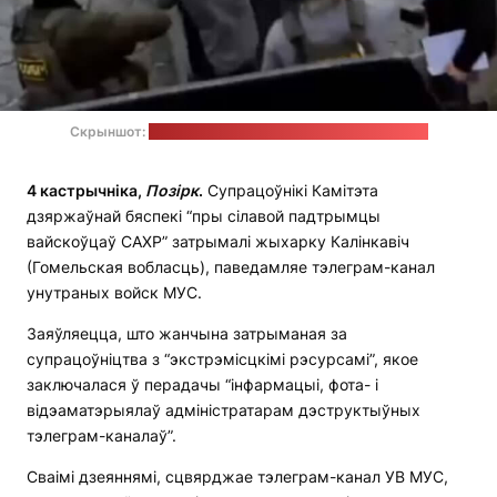
Скрыншот:
тэлеграм-канал унутраных войскаў МУС
4 кастрычніка,
Позірк
.
Супрацоўнікі Камітэта
дзяржаўнай бяспекі “пры сілавой падтрымцы
вайскоўцаў САХР” затрымалі жыхарку Калінкавіч
(Гомельская вобласць), паведамляе тэлеграм-канал
унутраных войск МУС.
Заяўляецца, што жанчына затрыманая за
супрацоўніцтва з “экстрэмісцкімі рэсурсамі”, якое
заключалася ў перадачы “інфармацыі, фота- і
відэаматэрыялаў адміністратарам дэструктыўных
тэлеграм-каналаў”.
Сваімі дзеяннямі, сцвярджае тэлеграм-канал УВ МУС,