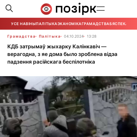
УСЕ НАВІНЫ
ПАЛІТЫКА
ЭКАНОМІКА
ГРАМАДСТВА
БЯСПЕКА
УСЕ
Грамадства
Палітыка
04.10.2024
13:28
КДБ затрымаў жыхарку Калінкавіч —
верагодна, з яе дома было зроблена відэа
падзення расійскага беспілотніка